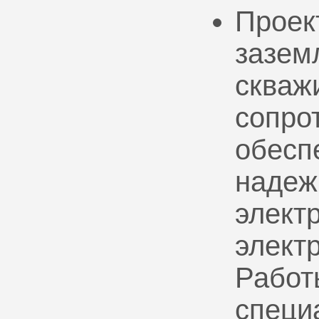
Проек
зазем
скваж
сопро
обесп
надеж
электр
элект
Работ
специ