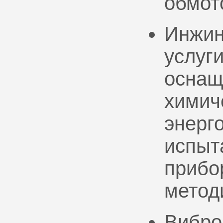
обмот
Инжин
услуг
оснащ
химич
энерг
испыт
прибо
метод
Вибро