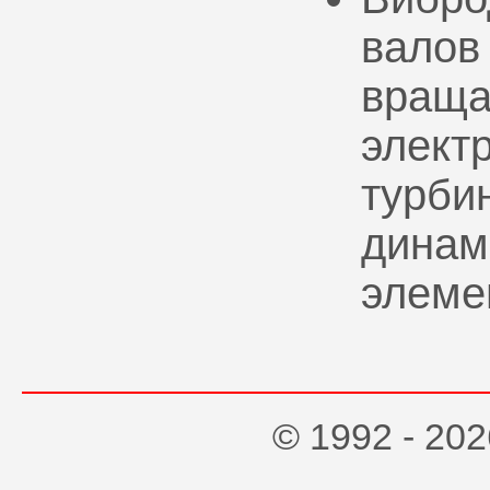
валов
враща
элект
турбин
динам
элеме
© 1992 - 2