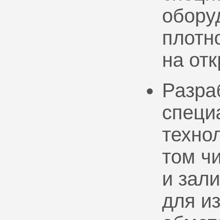
обору
плотно
на от
Разра
специ
техно
том ч
и зал
для и