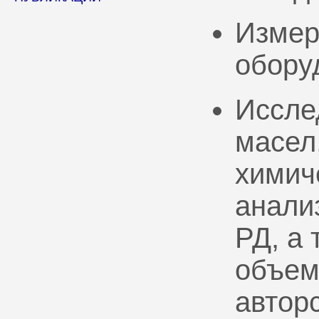
Измер
обору
Иссле
масел
химич
анали
РД, а
объем
автор