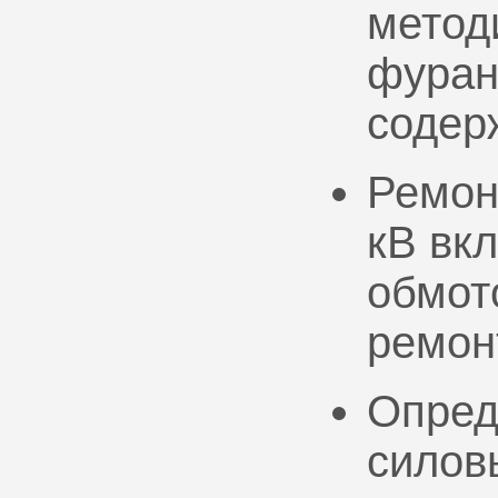
метод
фуран
содер
Ремон
кВ вк
обмото
ремон
Опред
силов