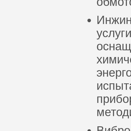
обмот
Инжин
услуг
оснащ
химич
энерг
испыт
прибо
метод
Вибро