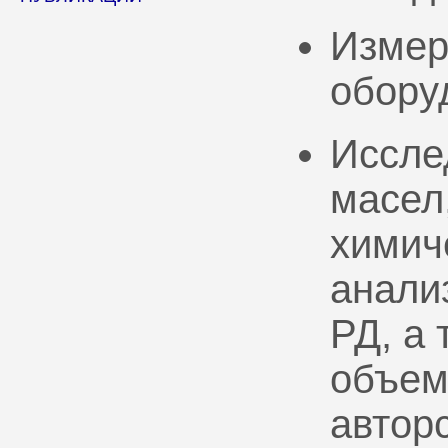
Измер
обору
Иссле
масел
химич
анали
РД, а
объем
автор