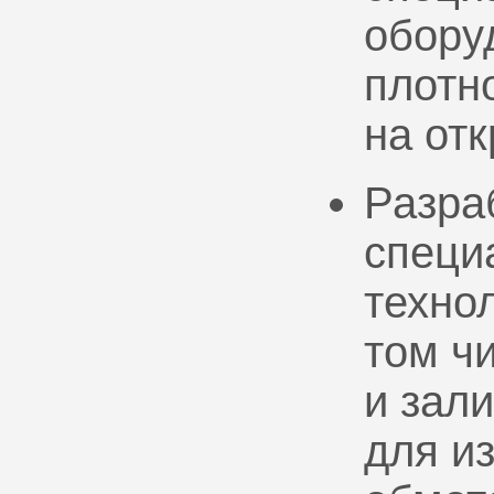
обору
плотно
на от
Разра
специ
техно
том ч
и зал
для и