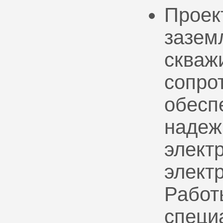
Проек
зазем
скваж
сопро
обесп
надеж
электр
элект
Работ
специ