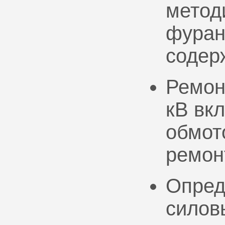
метод
фуран
содер
Ремон
кВ вк
обмото
ремон
Опред
силов