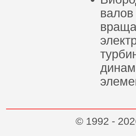
валов
враща
элект
турбин
динам
элеме
© 1992 - 2