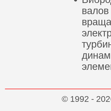
валов
враща
элект
турбин
динам
элеме
© 1992 - 2