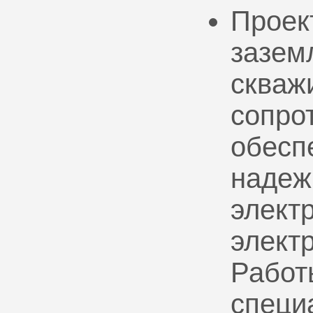
Проек
зазем
скваж
сопро
обесп
надеж
электр
элект
Работ
специ