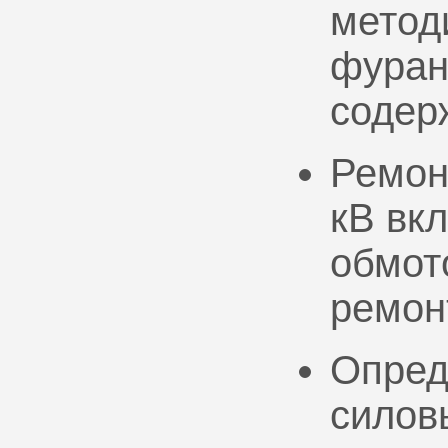
метод
фуран
содер
Ремон
кВ вк
обмото
ремон
Опред
силов