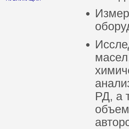
Измер
обору
Иссле
масел
химич
анали
РД, а
объем
автор