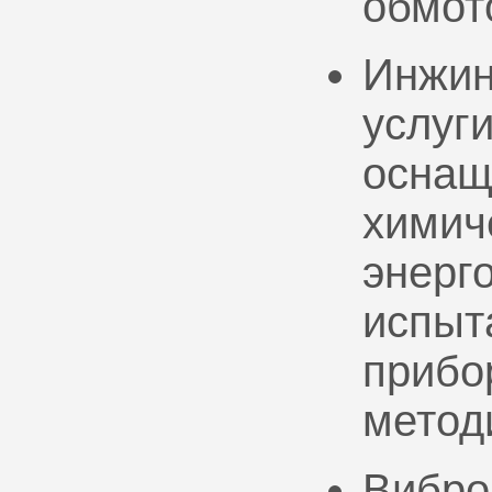
обмот
Инжин
услуг
оснащ
химич
энерг
испыт
прибо
метод
Вибро