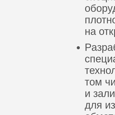
обору
плотно
на от
Разра
специ
техно
том ч
и зал
для и