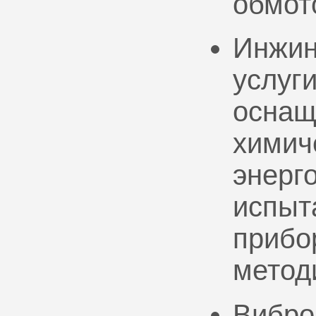
обмот
Инжин
услуг
оснащ
химич
энерг
испыт
прибо
метод
Вибро