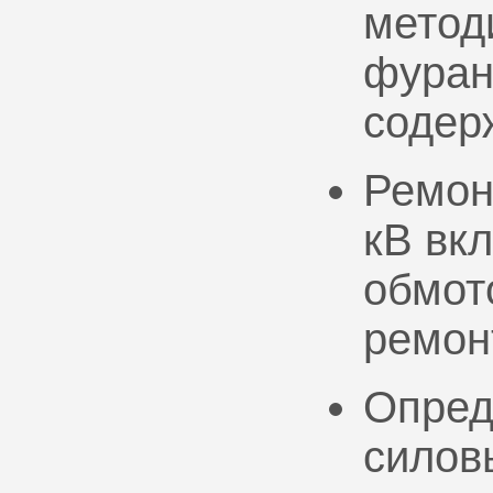
метод
фуран
содер
Ремон
кВ вк
обмото
ремон
Опред
силов