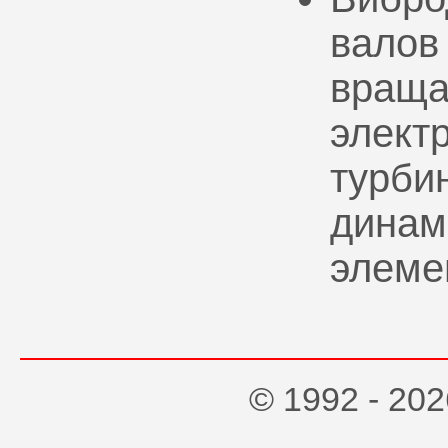
валов
враща
элект
турбин
динам
элеме
© 1992 - 2