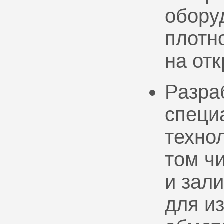
обору
плотно
на от
Разра
специ
техно
том ч
и зал
для и