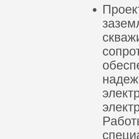
Проек
зазем
скваж
сопро
обесп
надеж
электр
элект
Работ
специ