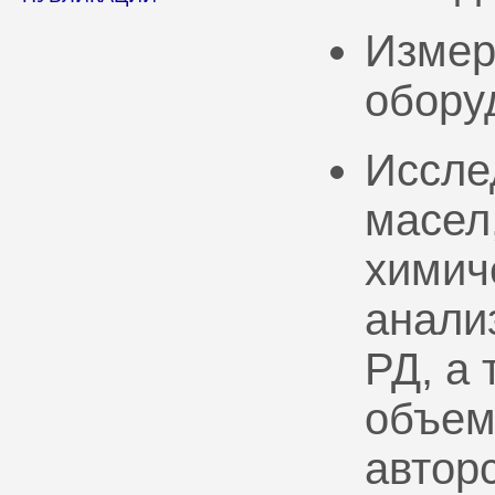
Измер
обору
Иссле
масел
химич
анали
РД, а
объем
автор