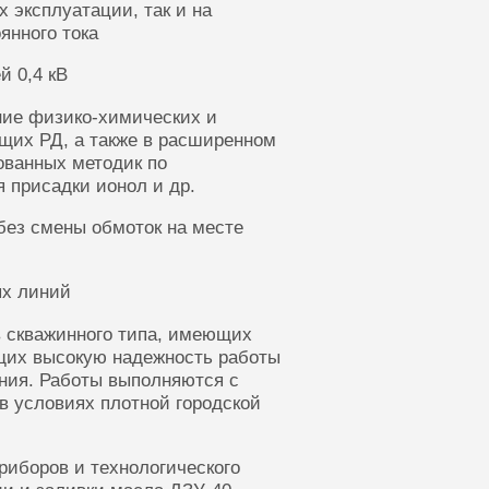
 эксплуатации, так и на
янного тока
й 0,4 кВ
ние физико-химических и
щих РД, а также в расширенном
ованных методик по
 присадки ионол и др.
без смены обмоток на месте
ых линий
 скважинного типа, имеющих
щих высокую надежность работы
ания. Работы выполняются с
в условиях плотной городской
риборов и технологического