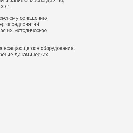
ии и заливки масла ДЗУ-40,
СО-1
лексному оснащению
ергопредприятий
ая их методическое
ка вращающегося оборудования,
ерение динамических