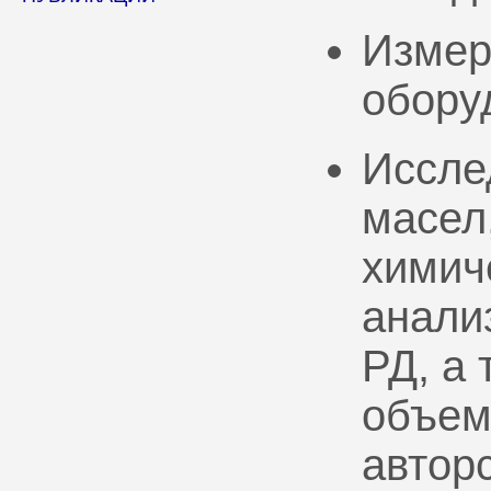
Измер
обору
Иссле
масел
химич
анали
РД, а
объем
автор