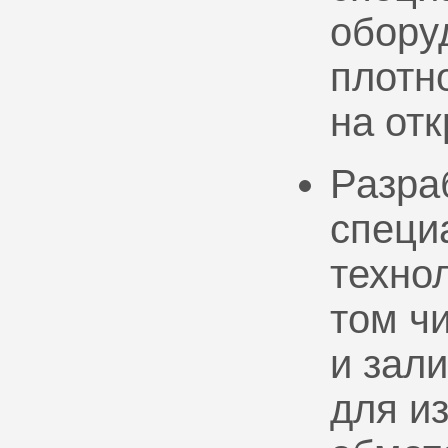
обору
плотно
на от
Разра
специ
техно
том ч
и зал
для и