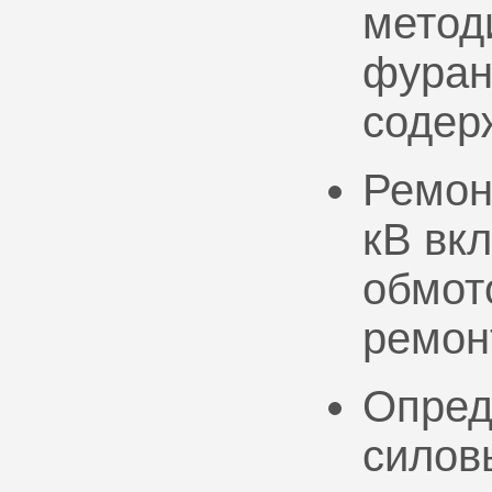
метод
фуран
содер
Ремон
кВ вк
обмото
ремон
Опред
силов