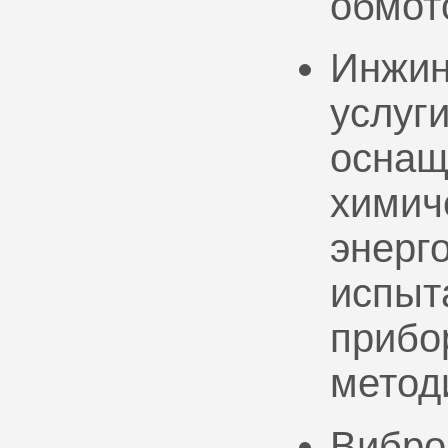
обмот
Инжин
услуг
оснащ
химич
энерг
испыт
прибо
метод
Вибро