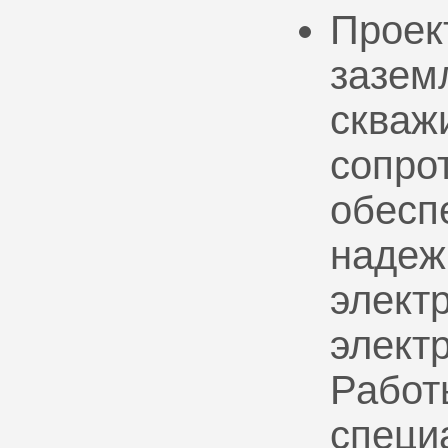
Проек
зазем
скваж
сопро
обесп
надеж
электр
элект
Работ
специ