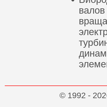
валов
враща
элект
турбин
динам
элеме
© 1992 - 2