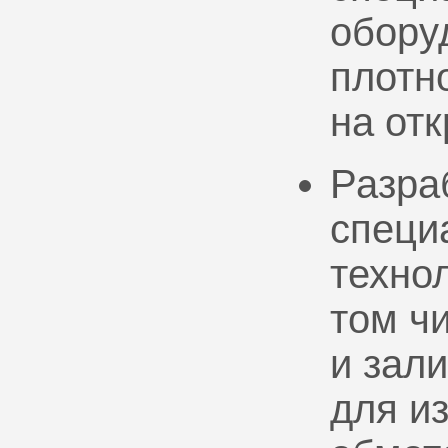
обору
плотно
на от
Разра
специ
техно
том ч
и зал
для и