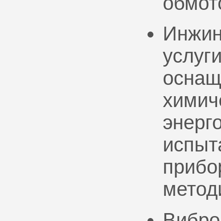
обмот
Инжин
услуг
оснащ
химич
энерг
испыт
прибо
метод
Вибро