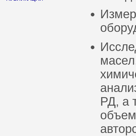
Измер
обору
Иссле
масел
химич
анали
РД, а
объем
автор