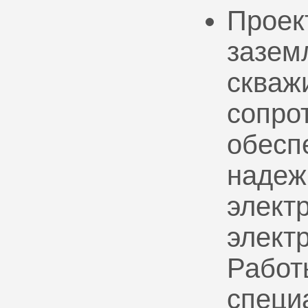
Проек
зазем
скваж
сопро
обесп
надеж
электр
элект
Работ
специ