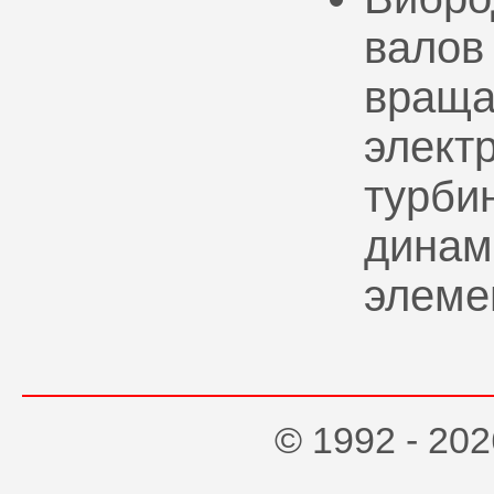
валов
враща
элект
турбин
динам
элеме
© 1992 - 2