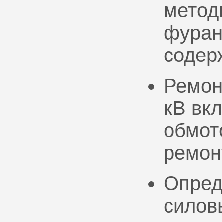
метод
фуран
содер
Ремон
кВ вк
обмото
ремон
Опред
силов