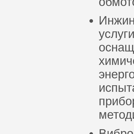
обмот
Инжин
услуг
оснащ
химич
энерг
испыт
прибо
метод
Вибро