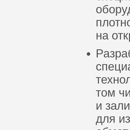
обору
плотно
на от
Разра
специ
техно
том ч
и зал
для и