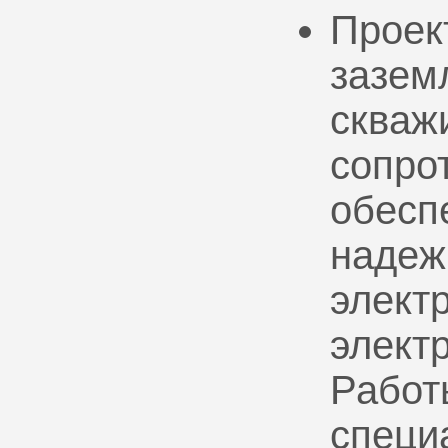
Проек
зазем
скваж
сопро
обесп
надеж
электр
элект
Работ
специ