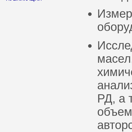
Измер
обору
Иссле
масел
химич
анали
РД, а
объем
автор