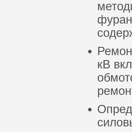
метод
фуран
содер
Ремон
кВ вк
обмото
ремон
Опред
силов