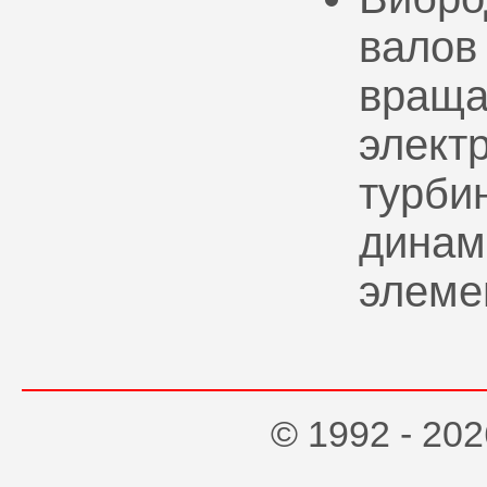
валов
враща
элект
турбин
динам
элеме
© 1992 - 2