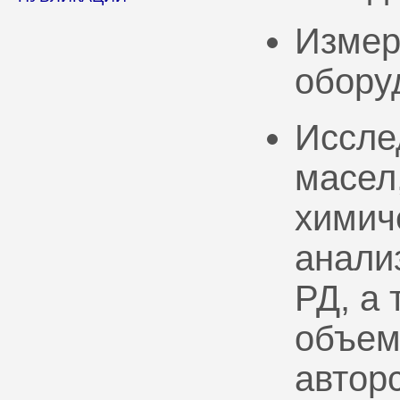
Измер
обору
Иссле
масел
химич
анали
РД, а
объем
автор