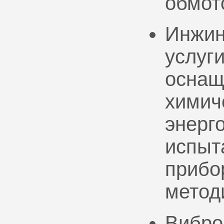
обмот
Инжин
услуг
оснащ
химич
энерг
испыт
прибо
метод
Вибро