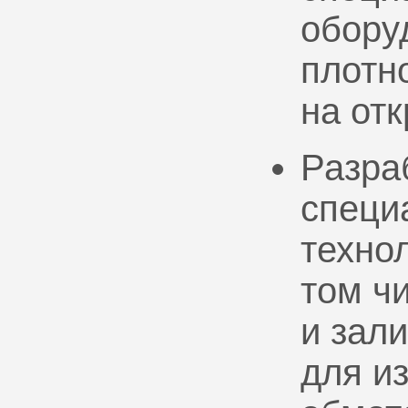
обору
плотно
на от
Разра
специ
техно
том ч
и зал
для и