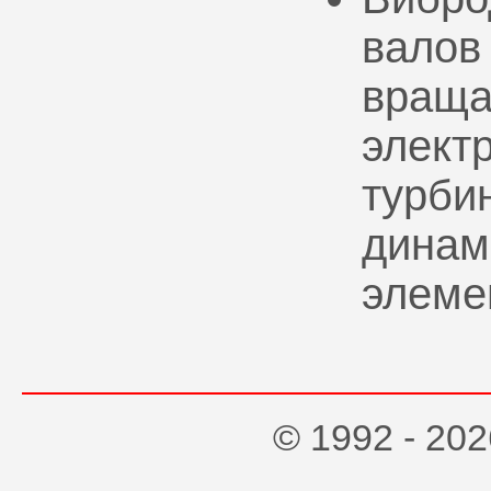
валов
враща
элект
турбин
динам
элеме
© 1992 - 2