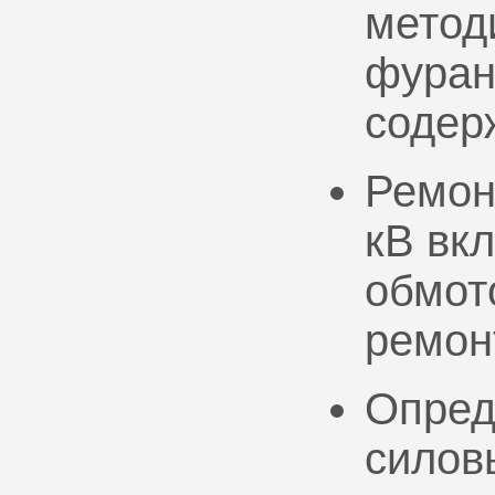
метод
фуран
содер
Ремон
кВ вк
обмото
ремон
Опред
силов