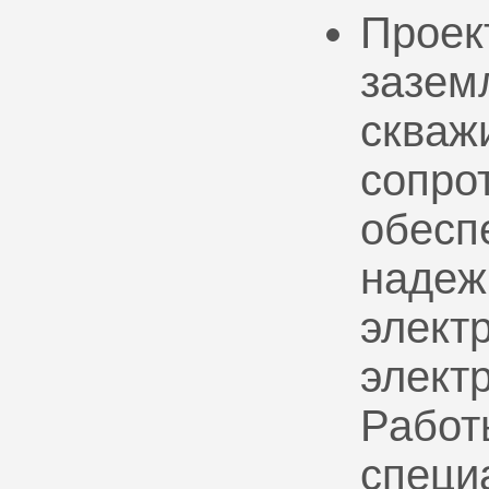
Проек
зазем
скваж
сопро
обесп
надеж
электр
элект
Работ
специ