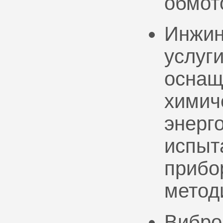
обмот
Инжин
услуг
оснащ
химич
энерг
испыт
прибо
метод
Вибро