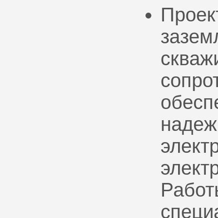
Проек
зазем
скваж
сопро
обесп
надеж
электр
элект
Работ
специ