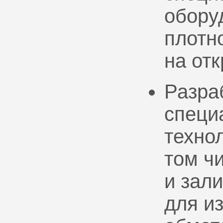
обору
плотно
на от
Разра
специ
техно
том ч
и зал
для и