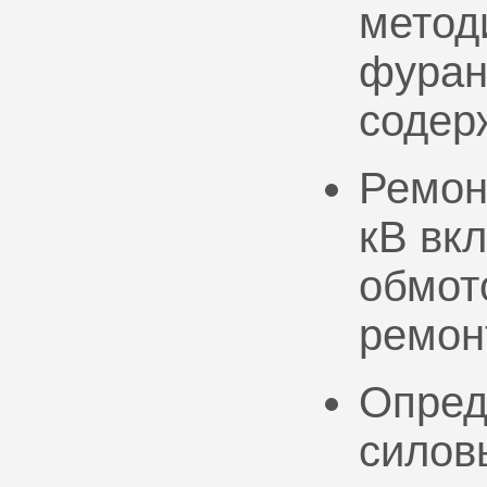
метод
фуран
содер
Ремон
кВ вк
обмото
ремон
Опред
силов