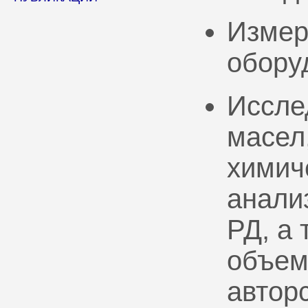
Измер
обору
Иссле
масел
химич
анали
РД, а
объем
автор