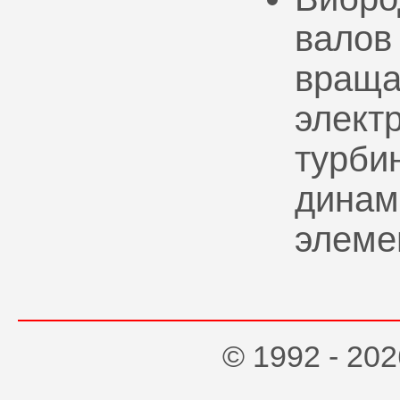
валов
враща
элект
турбин
динам
элеме
© 1992 - 2