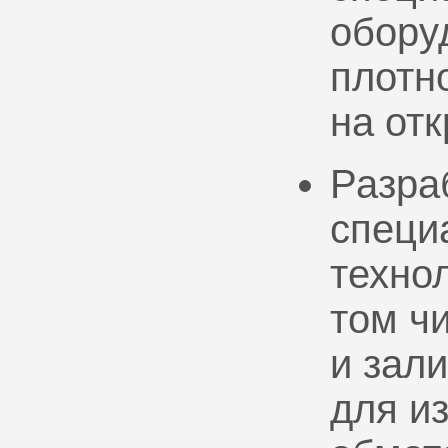
обору
плотно
на от
Разра
специ
техно
том ч
и зал
для и