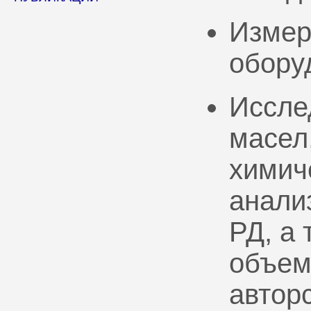
Измер
обору
Иссле
масел
химич
анали
РД, а
объем
автор