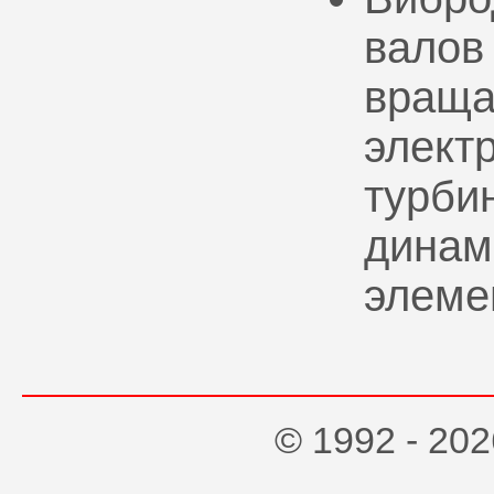
валов
враща
элект
турбин
динам
элеме
© 1992 - 2