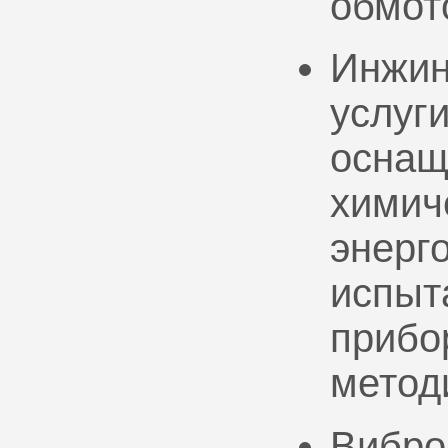
обмот
Инжин
услуг
оснащ
химич
энерг
испыт
прибо
метод
Вибро