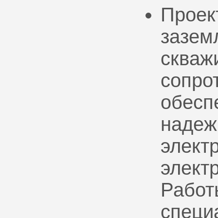
Проек
зазем
скваж
сопро
обесп
надеж
электр
элект
Работ
специ