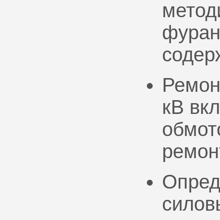
метод
фуран
содер
Ремон
кВ вк
обмото
ремон
Опред
силов