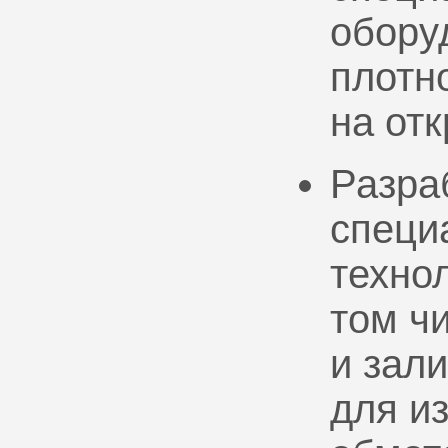
обору
плотно
на от
Разра
специ
техно
том ч
и зал
для и