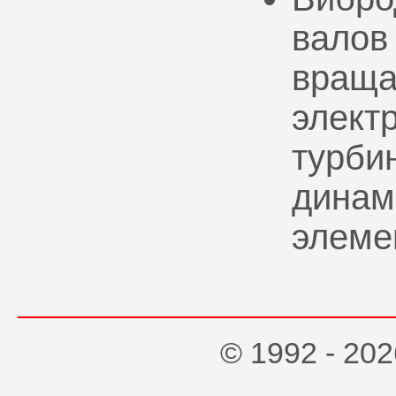
валов
враща
элект
турбин
динам
элеме
© 1992 - 2