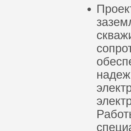
Проек
зазем
скваж
сопро
обесп
надеж
электр
элект
Работ
специ