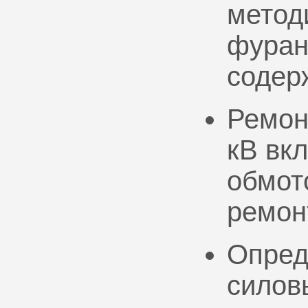
метод
фуран
содер
Ремон
кВ вк
обмото
ремон
Опред
силов