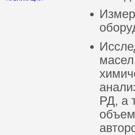
Измер
обору
Иссле
масел
химич
анали
РД, а
объем
автор