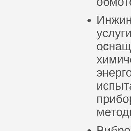
обмот
Инжин
услуг
оснащ
химич
энерг
испыт
прибо
метод
Вибро