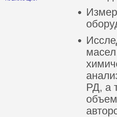
Измер
обору
Иссле
масел
химич
анали
РД, а
объем
автор