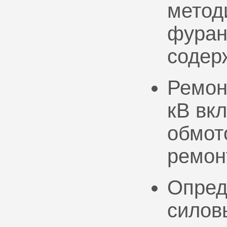
метод
фуран
содер
Ремон
кВ вк
обмото
ремон
Опред
силов