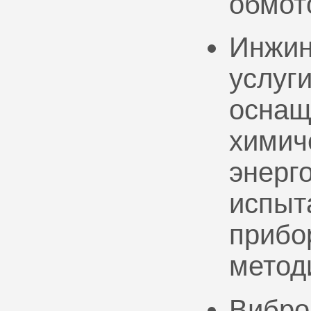
обмот
Инжин
услуг
оснащ
химич
энерг
испыт
прибо
метод
Вибро