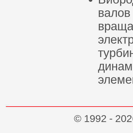
валов
враща
элект
турбин
динам
элеме
© 1992 - 2