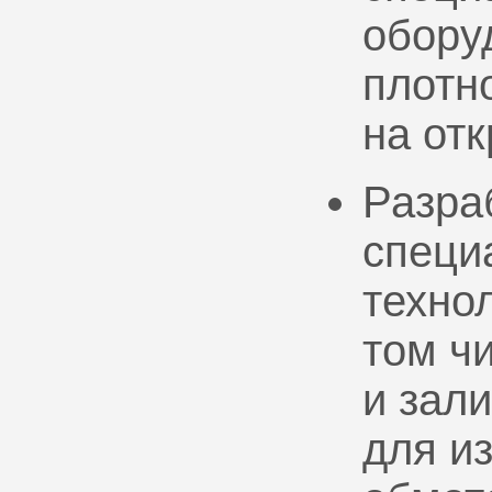
обору
плотно
на от
Разра
специ
техно
том ч
и зал
для и