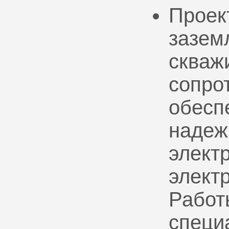
Проек
зазем
скваж
сопро
обесп
надеж
электр
элект
Работ
специ