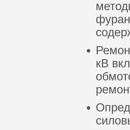
метод
фуран
содер
Ремон
кВ вк
обмото
ремон
Опред
силов