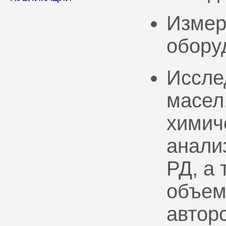
Измер
обору
Иссле
масел
химич
анали
РД, а
объем
автор