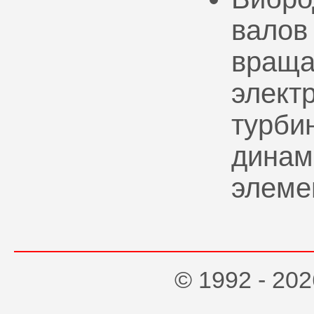
валов
враща
элект
турбин
динам
элеме
© 1992 - 2