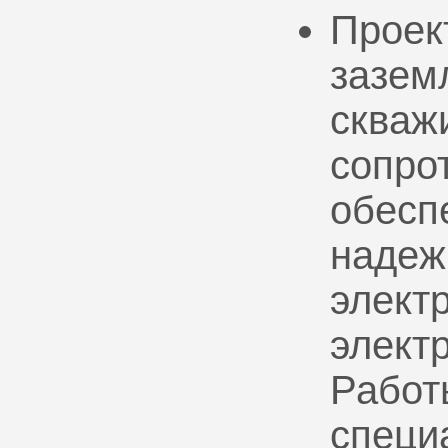
Проек
зазем
скваж
сопро
обесп
надеж
электр
элект
Работ
специ