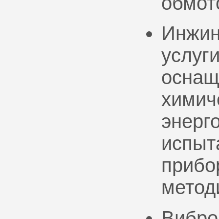
обмот
Инжин
услуг
оснащ
химич
энерг
испыт
прибо
метод
Вибро