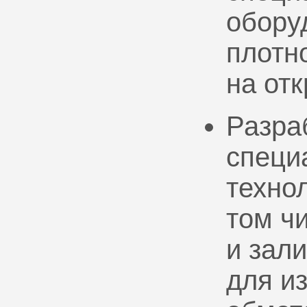
обору
плотно
на от
Разра
специ
техно
том ч
и зал
для и