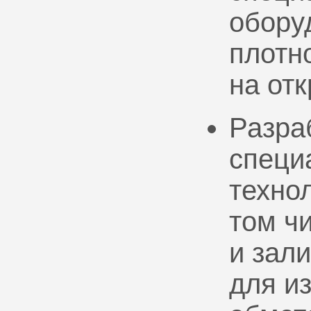
обору
плотно
на от
Разра
специ
техно
том ч
и зал
для и