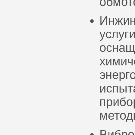
обмот
Инжин
услуг
оснащ
химич
энерг
испыт
прибо
метод
Вибро