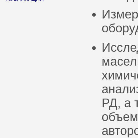
Измер
обору
Иссле
масел
химич
анали
РД, а
объем
автор