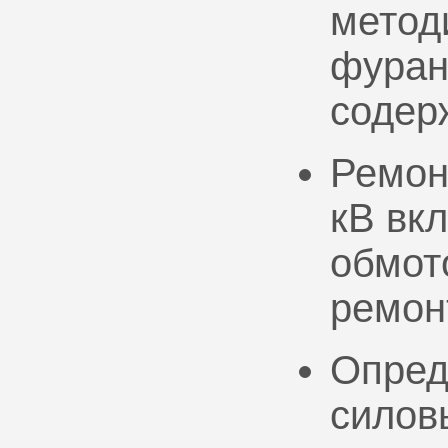
метод
фуран
содер
Ремон
кВ вк
обмото
ремон
Опред
силов