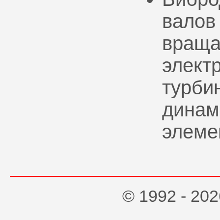
валов
враща
элект
турбин
динам
элеме
© 1992 - 2