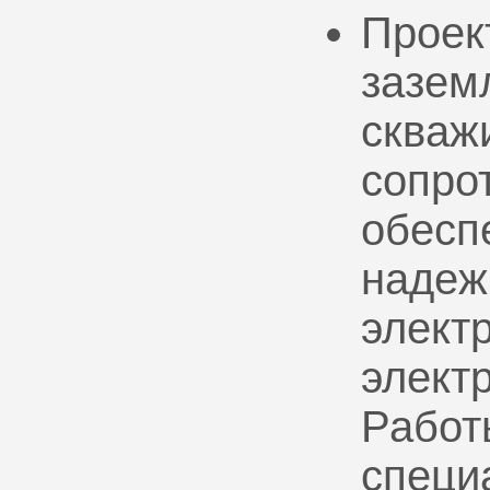
Проек
зазем
скваж
сопро
обесп
надеж
электр
элект
Работ
специ