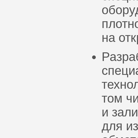
обору
плотно
на от
Разра
специ
техно
том ч
и зал
для и