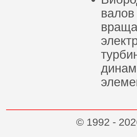
валов
враща
элект
турбин
динам
элеме
© 1992 - 2