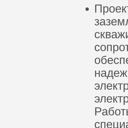
Проек
зазем
скваж
сопро
обесп
надеж
электр
элект
Работ
специ