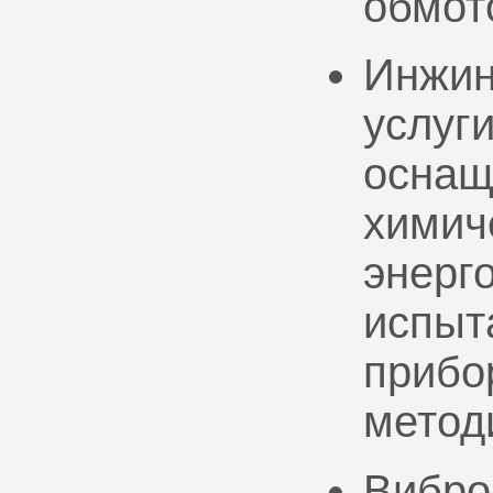
обмот
Инжин
услуг
оснащ
химич
энерг
испыт
прибо
метод
Вибро