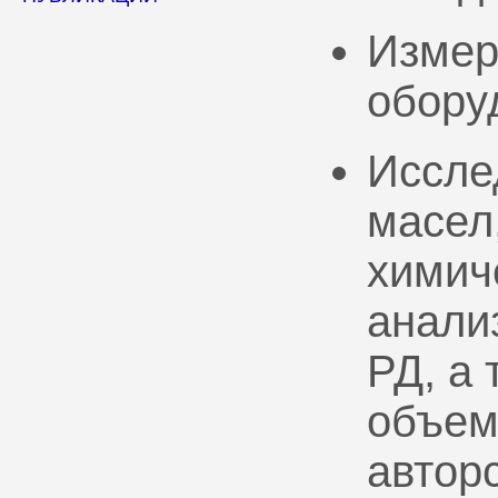
Измер
обору
Иссле
масел
химич
анали
РД, а
объем
автор