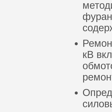
метод
фуран
содер
Ремон
кВ вк
обмото
ремон
Опред
силов