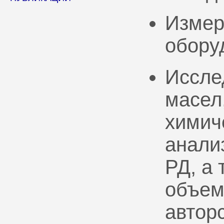
Измер
обору
Иссле
масел
химич
анали
РД, а
объем
автор