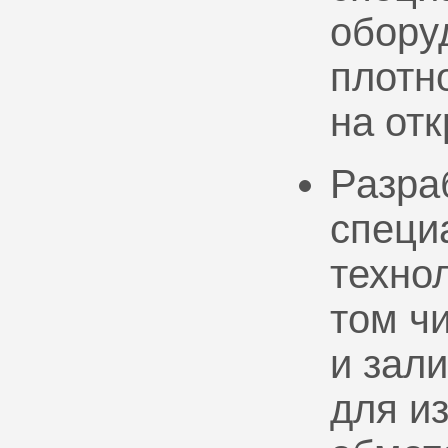
обору
плотно
на от
Разра
специ
техно
том ч
и зал
для и