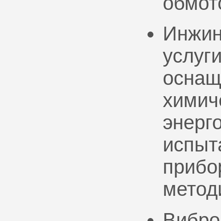
обмот
Инжин
услуг
оснащ
химич
энерг
испыт
прибо
метод
Вибро