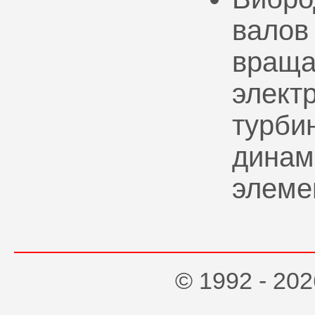
валов
враща
элект
турбин
динам
элеме
© 1992 - 2