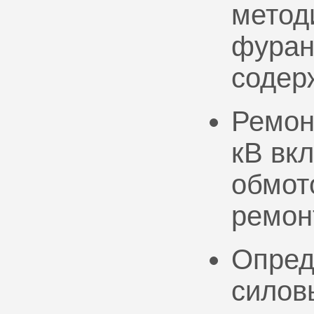
метод
фуран
содер
Ремон
кВ вк
обмото
ремон
Опред
силов