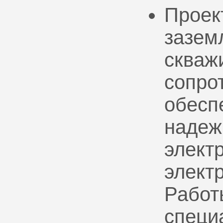
Проек
зазем
скваж
сопро
обесп
надеж
электр
элект
Работ
специ