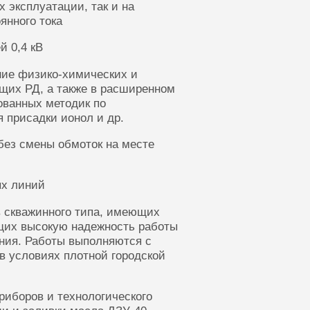
 эксплуатации, так и на
янного тока
й 0,4 кВ
ние физико-химических и
щих РД, а также в расширенном
ованных методик по
 присадки ионол и др.
без смены обмоток на месте
ых линий
 скважинного типа, имеющих
щих высокую надежность работы
ания. Работы выполняются с
в условиях плотной городской
риборов и технологического