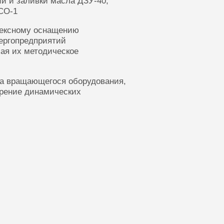
ии и заливки масла ДЗУ-40,
СО-1
лексному оснащению
ергопредприятий
ая их методическое
ка вращающегося оборудования,
ерение динамических