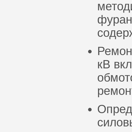
метод
фуран
содер
Ремон
кВ вк
обмото
ремон
Опред
силов