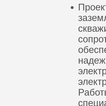
Проек
зазем
скваж
сопро
обесп
надеж
электр
элект
Работ
специ