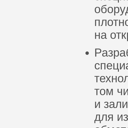
обору
плотно
на от
Разра
специ
техно
том ч
и зал
для и