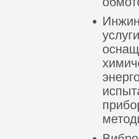
обмот
Инжин
услуг
оснащ
химич
энерг
испыт
прибо
метод
Вибро