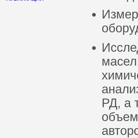
Измер
обору
Иссле
масел
химич
анали
РД, а
объем
автор