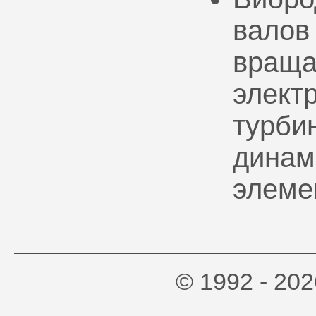
валов
враща
элект
турбин
динам
элеме
© 1992 - 2