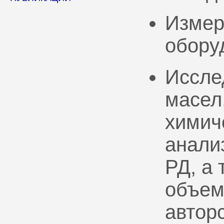
Измер
обору
Иссле
масел
химич
анали
РД, а
объем
автор