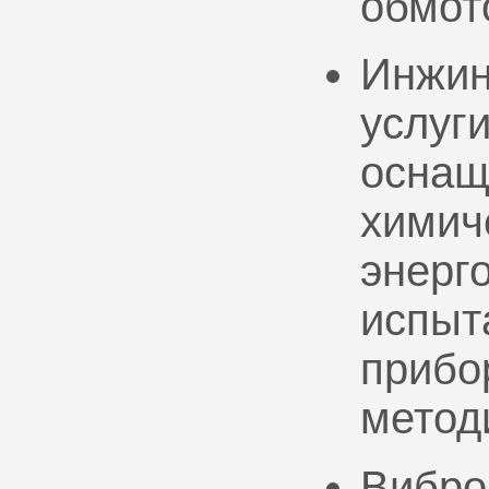
обмот
Инжин
услуг
оснащ
химич
энерг
испыт
прибо
метод
Вибро