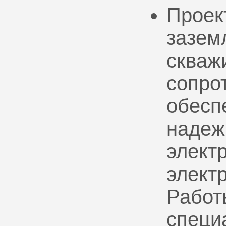
Проек
зазем
скваж
сопро
обесп
надеж
электр
элект
Работ
специ