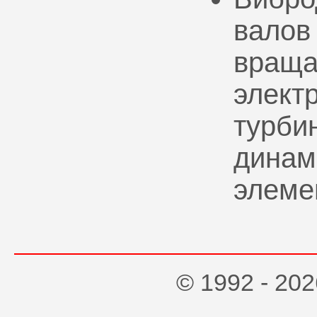
валов
враща
элект
турбин
динам
элеме
© 1992 - 2