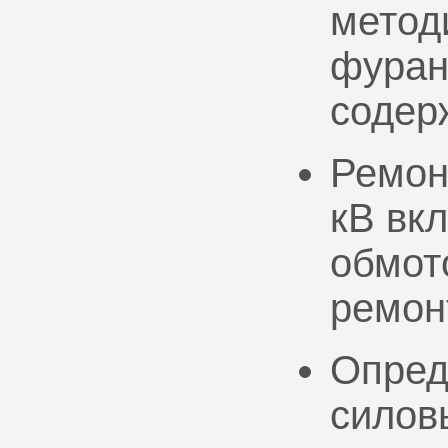
метод
фуран
содер
Ремон
кВ вк
обмото
ремон
Опред
силов