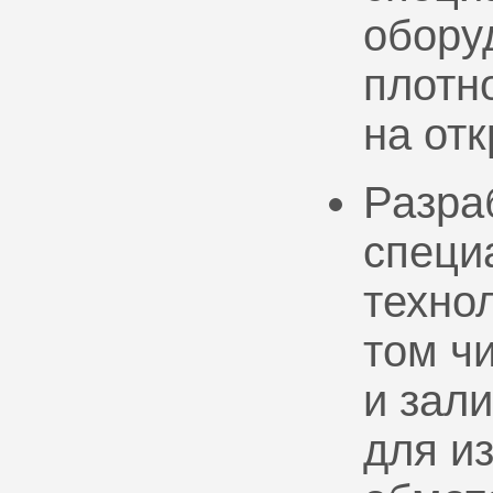
обору
плотно
на от
Разра
специ
техно
том ч
и зал
для и