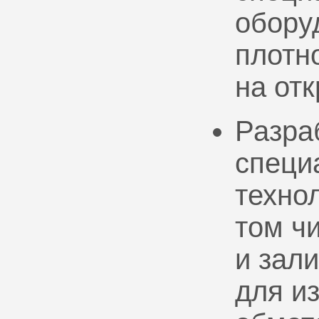
обору
плотно
на от
Разра
специ
техно
том ч
и зал
для и