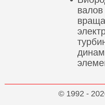
валов
враща
элект
турбин
динам
элеме
© 1992 - 2