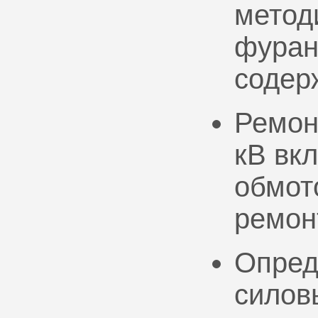
метод
фуран
содер
Ремон
кВ вк
обмото
ремон
Опред
силов