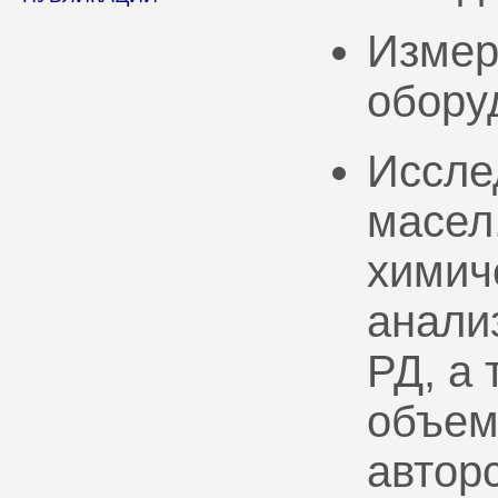
Измер
обору
Иссле
масел
химич
анали
РД, а
объем
автор