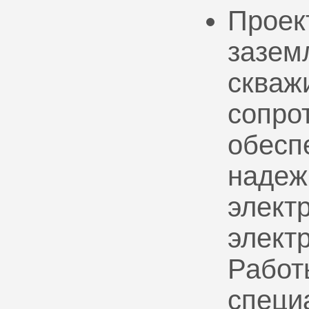
Проек
зазем
скваж
сопро
обесп
надеж
электр
элект
Работ
специ