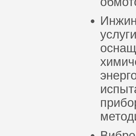
обмот
Инжин
услуг
оснащ
химич
энерг
испыт
прибо
метод
Вибро