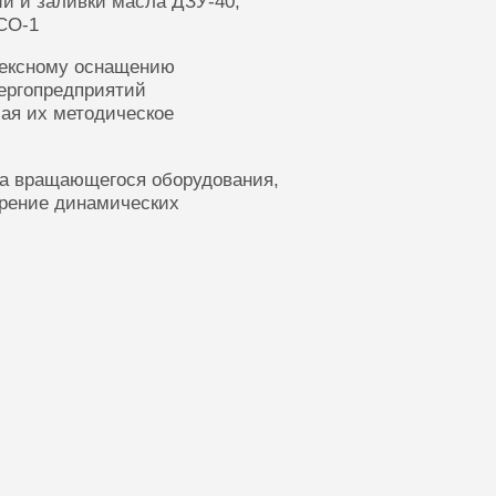
ии и заливки масла ДЗУ-40,
СО-1
лексному оснащению
ергопредприятий
ая их методическое
ка вращающегося оборудования,
ерение динамических