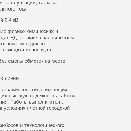
 эксплуатации, так и на
янного тока
й 0,4 кВ
ние физико-химических и
щих РД, а также в расширенном
ованных методик по
 присадки ионол и др.
без смены обмоток на месте
ых линий
 скважинного типа, имеющих
щих высокую надежность работы
ания. Работы выполняются с
в условиях плотной городской
риборов и технологического