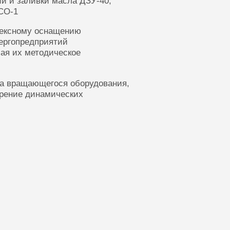
ии и заливки масла ДЗУ-40,
СО-1
лексному оснащению
ергопредприятий
ая их методическое
ка вращающегося оборудования,
ерение динамических