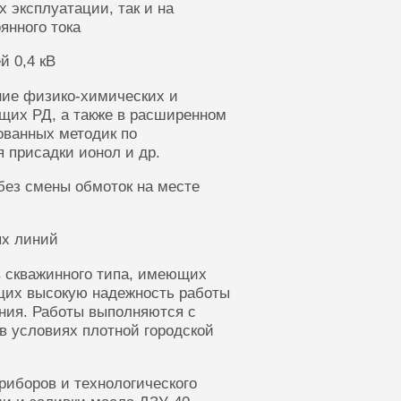
 эксплуатации, так и на
янного тока
й 0,4 кВ
ние физико-химических и
щих РД, а также в расширенном
ованных методик по
 присадки ионол и др.
без смены обмоток на месте
ых линий
 скважинного типа, имеющих
щих высокую надежность работы
ания. Работы выполняются с
в условиях плотной городской
риборов и технологического