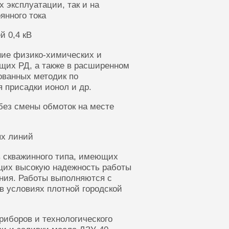
 эксплуатации, так и на
янного тока
й 0,4 кВ
ние физико-химических и
щих РД, а также в расширенном
ованных методик по
 присадки ионол и др.
без смены обмоток на месте
ых линий
 скважинного типа, имеющих
щих высокую надежность работы
ания. Работы выполняются с
в условиях плотной городской
риборов и технологического