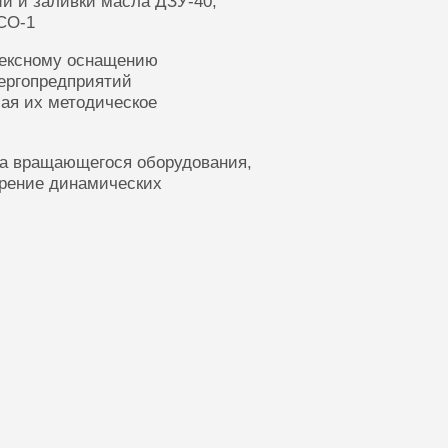
ии и заливки масла ДЗУ-40,
СО-1
лексному оснащению
ергопредприятий
ая их методическое
ка вращающегося оборудования,
ерение динамических