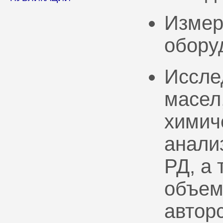
Измер
обору
Иссле
масел
химич
анали
РД, а
объем
автор