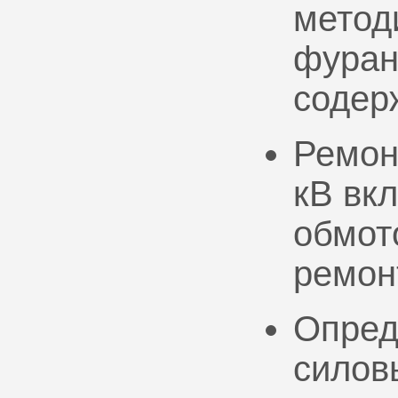
метод
фуран
содер
Ремон
кВ вк
обмото
ремон
Опред
силов