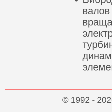
валов
враща
элект
турбин
динам
элеме
© 1992 - 2