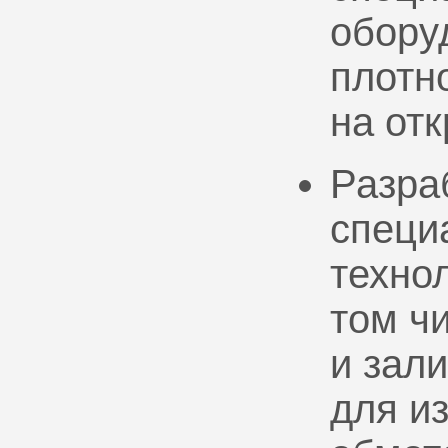
обору
плотно
на от
Разра
специ
техно
том ч
и зал
для и