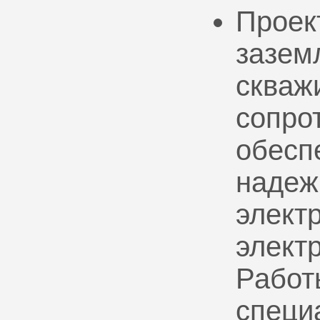
Проек
зазем
скваж
сопро
обесп
надеж
электр
элект
Работ
специ