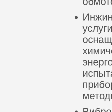
обмот
Инжин
услуг
оснащ
химич
энерг
испыт
прибо
метод
Вибро