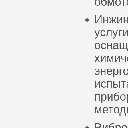
обмот
Инжин
услуг
оснащ
химич
энерг
испыт
прибо
метод
Вибро