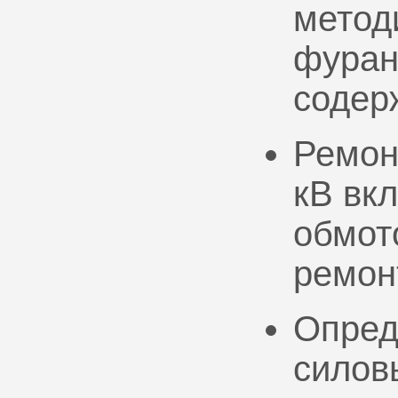
метод
фуран
содер
Ремон
кВ вк
обмото
ремон
Опред
силов