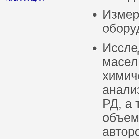
Измер
обору
Иссле
масел
химич
анали
РД, а
объем
автор