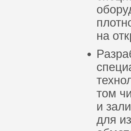
обору
плотно
на от
Разра
специ
техно
том ч
и зал
для и