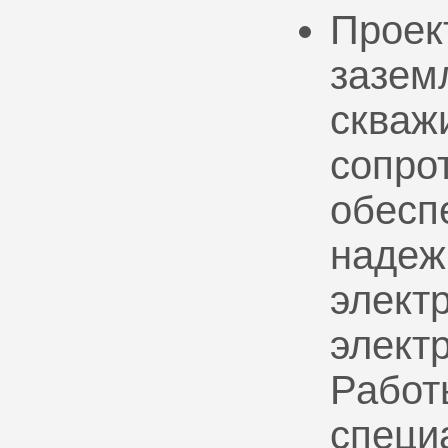
Проек
зазем
скваж
сопро
обесп
надеж
электр
элект
Работ
специ