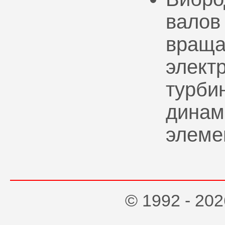
валов
враща
элект
турбин
динам
элеме
© 1992 - 2