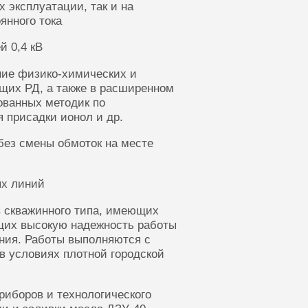
 эксплуатации, так и на
янного тока
й 0,4 кВ
ние физико-химических и
щих РД, а также в расширенном
ованных методик по
 присадки ионол и др.
без смены обмоток на месте
ых линий
 скважинного типа, имеющих
щих высокую надежность работы
ания. Работы выполняются с
в условиях плотной городской
риборов и технологического