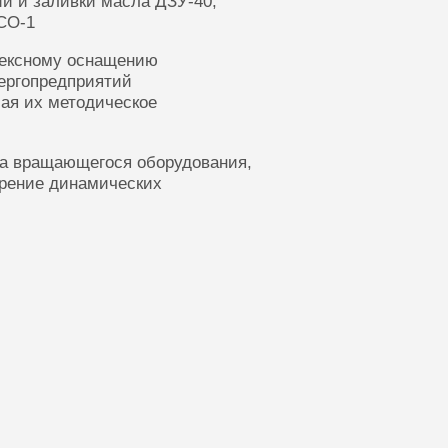
ии и заливки масла ДЗУ-40,
СО-1
лексному оснащению
ергопредприятий
ая их методическое
ка вращающегося оборудования,
ерение динамических