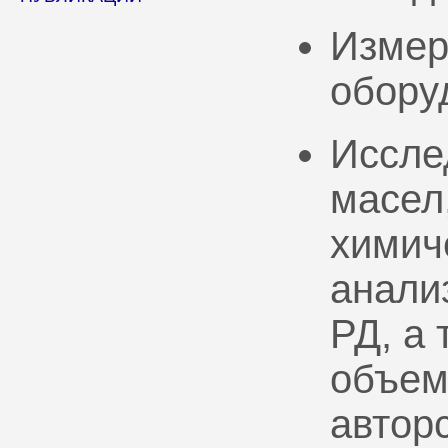
Измер
обору
Иссле
масел
химич
анали
РД, а
объем
автор