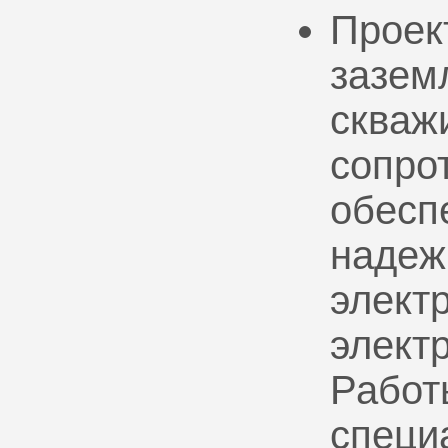
Проек
зазем
скваж
сопро
обесп
надеж
электр
элект
Работ
специ