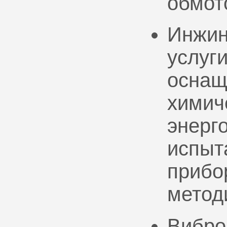
обмот
Инжин
услуг
оснащ
химич
энерг
испыт
прибо
метод
Вибро