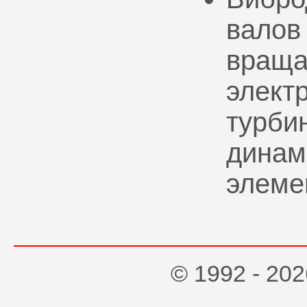
валов
враща
элект
турбин
динам
элеме
© 1992 - 2