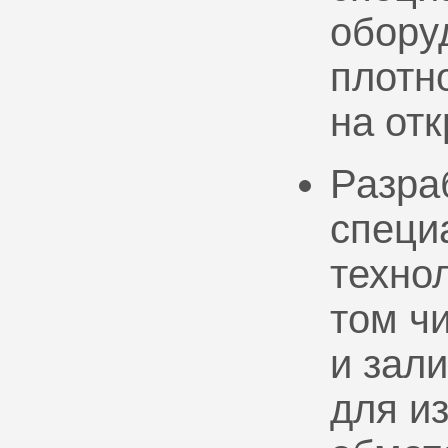
обору
плотно
на от
Разра
специ
техно
том ч
и зал
для и