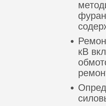
метод
фуран
содер
Ремон
кВ вк
обмото
ремон
Опред
силов