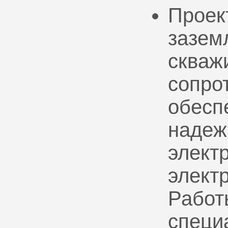
Проек
зазем
скваж
сопро
обесп
надеж
электр
элект
Работ
специ