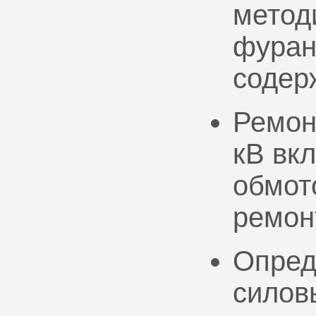
метод
фуран
содер
Ремон
кВ вк
обмото
ремон
Опред
силов