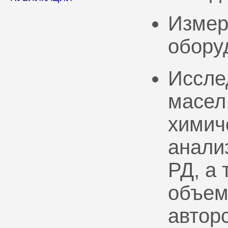
Измер
обору
Иссле
масел
химич
анали
РД, а
объем
автор