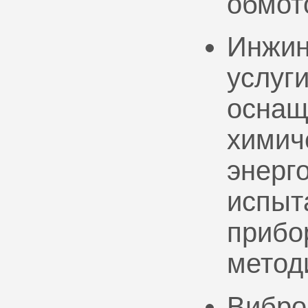
обмот
Инжин
услуг
оснащ
химич
энерг
испыт
прибо
метод
Вибро