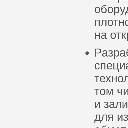
обору
плотно
на от
Разра
специ
техно
том ч
и зал
для и