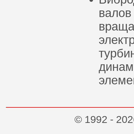
валов
враща
элект
турбин
динам
элеме
© 1992 - 2