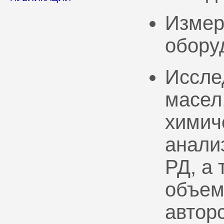
Измер
обору
Иссле
масел
химич
анали
РД, а
объем
автор