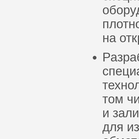
обору
плотно
на от
Разра
специ
техно
том ч
и зал
для и