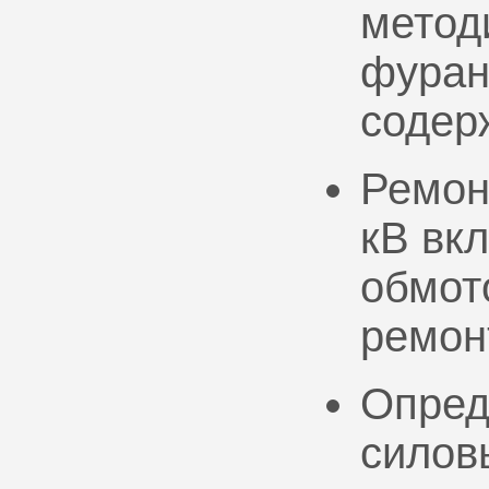
метод
фуран
содер
Ремон
кВ вк
обмото
ремон
Опред
силов