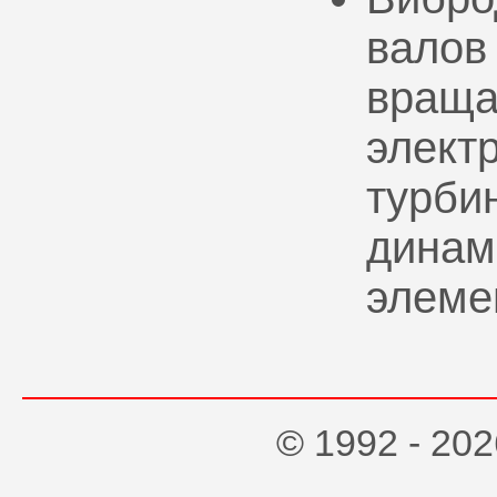
валов
враща
элект
турбин
динам
элеме
© 1992 - 2