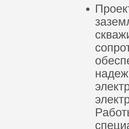
Проек
зазем
скваж
сопро
обесп
надеж
электр
элект
Работ
специ