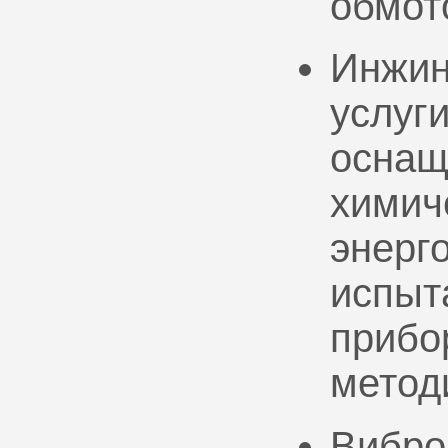
обмот
Инжин
услуг
оснащ
химич
энерг
испыт
прибо
метод
Вибро