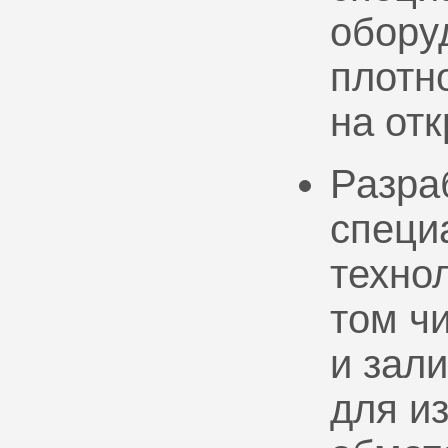
обору
плотно
на от
Разра
специ
техно
том ч
и зал
для и