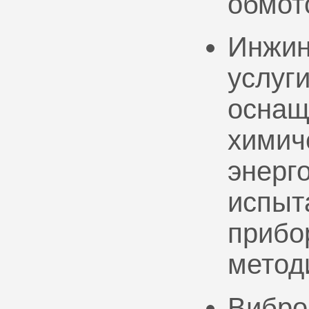
обмот
Инжин
услуг
оснащ
химич
энерг
испыт
прибо
метод
Вибро