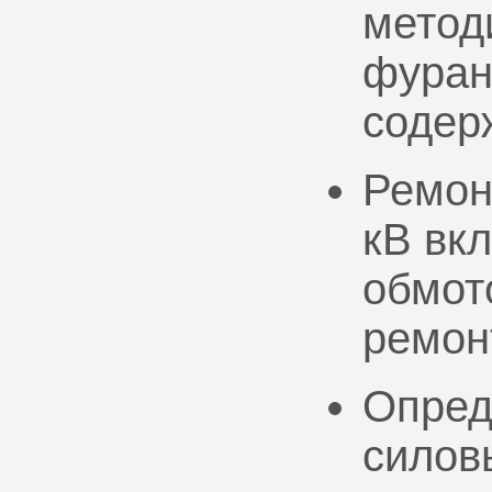
метод
фуран
содер
Ремон
кВ вк
обмото
ремон
Опред
силов