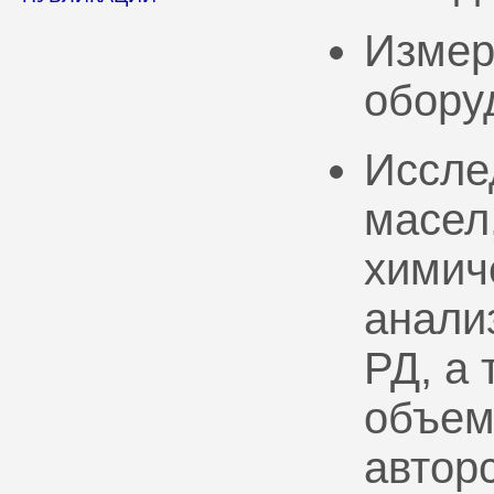
Измер
обору
Иссле
масел
химич
анали
РД, а
объем
автор