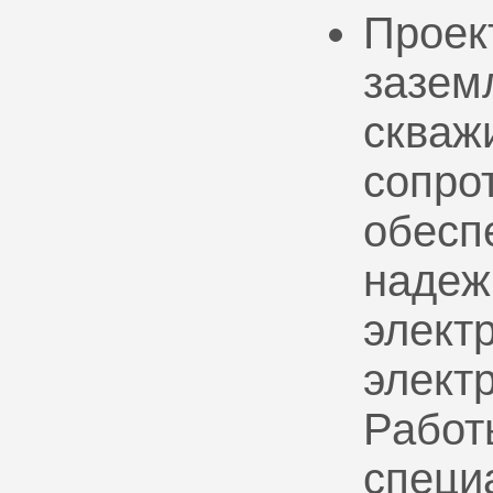
Проек
зазем
скваж
сопро
обесп
надеж
электр
элект
Работ
специ