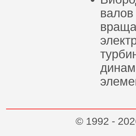
валов
враща
элект
турбин
динам
элеме
© 1992 - 2