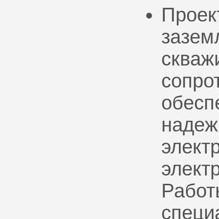
Проек
зазем
скваж
сопро
обесп
надеж
электр
элект
Работ
специ