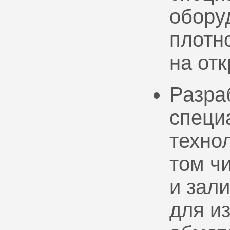
обору
плотно
на от
Разра
специ
техно
том ч
и зал
для и