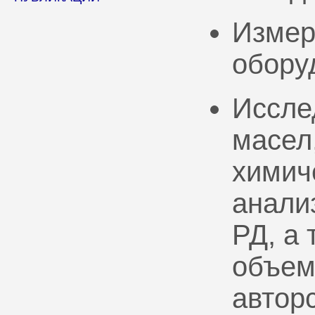
Измер
обору
Иссле
масел
химич
анали
РД, а
объем
автор