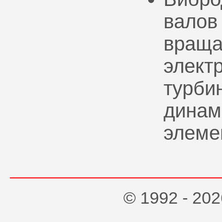
валов
враща
элект
турбин
динам
элеме
© 1992 - 2