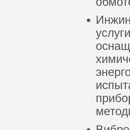
обмот
Инжин
услуг
оснащ
химич
энерг
испыт
прибо
метод
Вибро