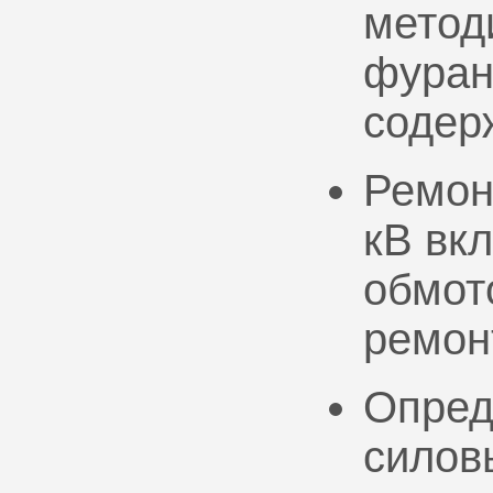
метод
фуран
содер
Ремон
кВ вк
обмото
ремон
Опред
силов