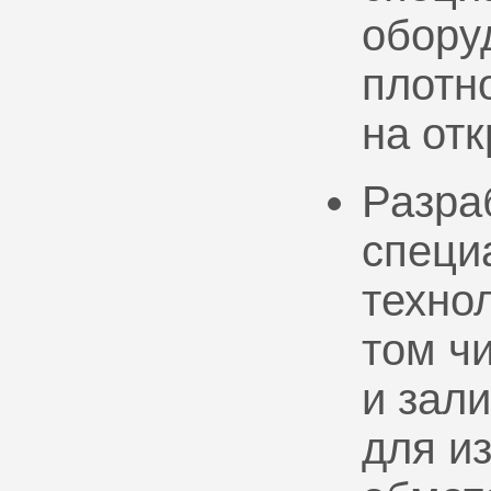
обору
плотно
на от
Разра
специ
техно
том ч
и зал
для и