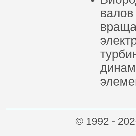
валов
враща
элект
турбин
динам
элеме
© 1992 - 2