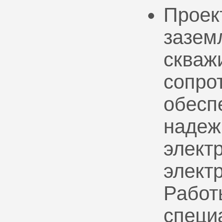
Проек
зазем
скваж
сопро
обесп
надеж
электр
элект
Работ
специ