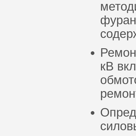
метод
фуран
содер
Ремон
кВ вк
обмото
ремон
Опред
силов