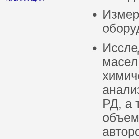
Измер
обору
Иссле
масел
химич
анали
РД, а
объем
автор