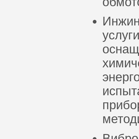
обмот
Инжин
услуг
оснащ
химич
энерг
испыт
прибо
метод
Вибро