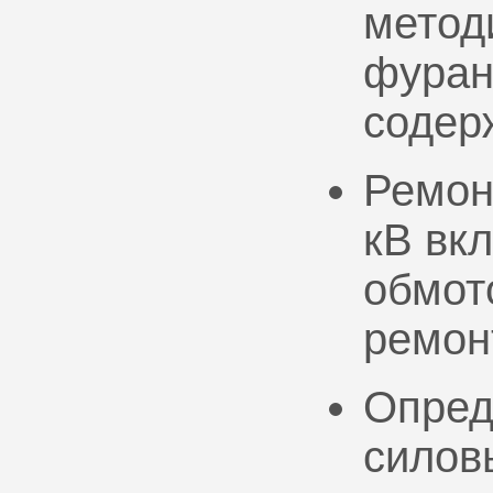
метод
фуран
содер
Ремон
кВ вк
обмото
ремон
Опред
силов