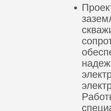
Проек
зазем
скваж
сопро
обесп
надеж
электр
элект
Работ
специ