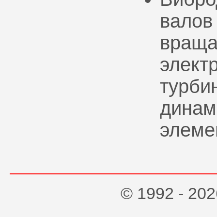
валов
враща
элект
турбин
динам
элеме
© 1992 - 2