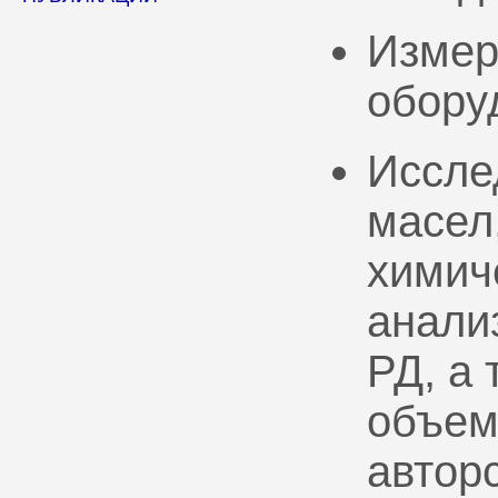
Измер
обору
Иссле
масел
химич
анали
РД, а
объем
автор