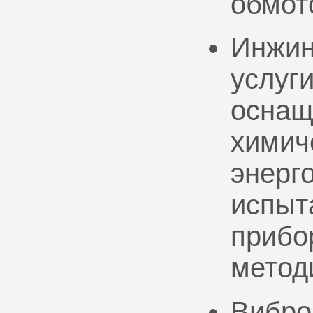
обмот
Инжин
услуг
оснащ
химич
энерг
испыт
прибо
метод
Вибро