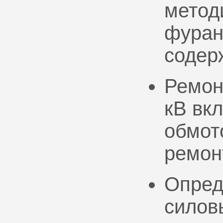
метод
фуран
содер
Ремон
кВ вк
обмото
ремон
Опред
силов