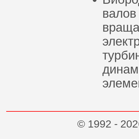
валов
враща
элект
турбин
динам
элеме
© 1992 - 2