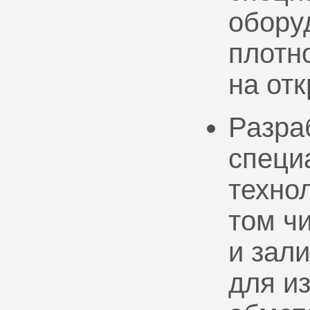
обору
плотно
на от
Разра
специ
техно
том ч
и зал
для и