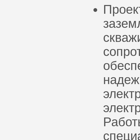
Проек
зазем
скваж
сопро
обесп
надеж
электр
элект
Работ
специ