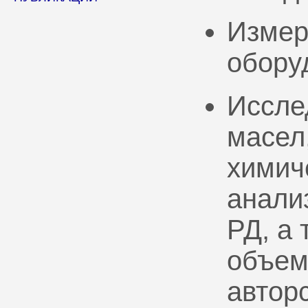
Измер
обору
Иссле
масел
химич
анали
РД, а
объем
автор