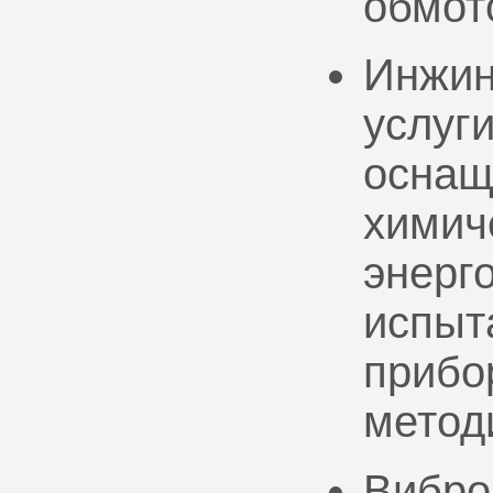
обмот
Инжин
услуг
оснащ
химич
энерг
испыт
прибо
метод
Вибро