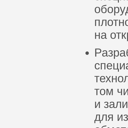
обору
плотно
на от
Разра
специ
техно
том ч
и зал
для и