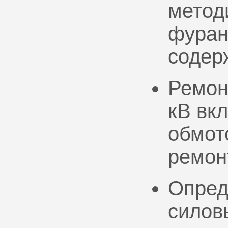
метод
фуран
содер
Ремон
кВ вк
обмото
ремон
Опред
силов