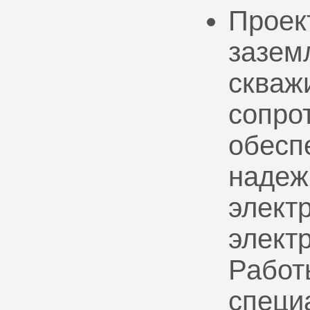
Проек
зазем
скваж
сопро
обесп
надеж
электр
элект
Работ
специ