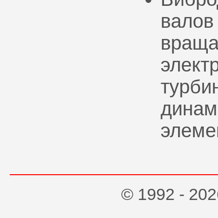
валов
враща
элект
турбин
динам
элеме
© 1992 - 2