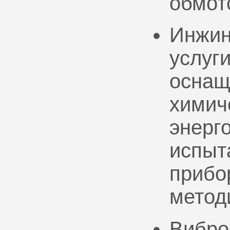
обмот
Инжин
услуг
оснащ
химич
энерг
испыт
прибо
метод
Вибро