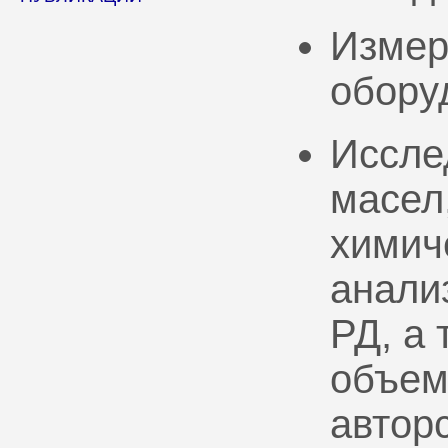
Измер
обору
Иссле
масел
химич
анали
РД, а
объем
автор