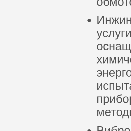
обмот
Инжин
услуг
оснащ
химич
энерг
испыт
прибо
метод
Вибро