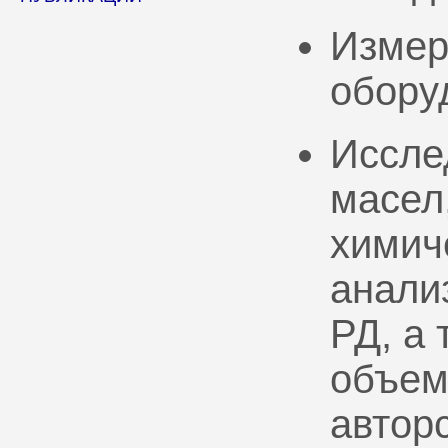
Измер
обору
Иссле
масел
химич
анали
РД, а
объем
автор