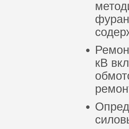
метод
фуран
содер
Ремон
кВ вк
обмото
ремон
Опред
силов