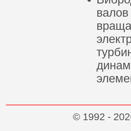
валов
враща
элект
турбин
динам
элеме
© 1992 - 2