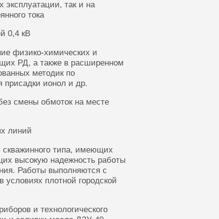
 эксплуатации, так и на
янного тока
й 0,4 кВ
ние физико-химических и
щих РД, а также в расширенном
ованных методик по
 присадки ионол и др.
без смены обмоток на месте
ых линий
 скважинного типа, имеющих
щих высокую надежность работы
ания. Работы выполняются с
в условиях плотной городской
риборов и технологического