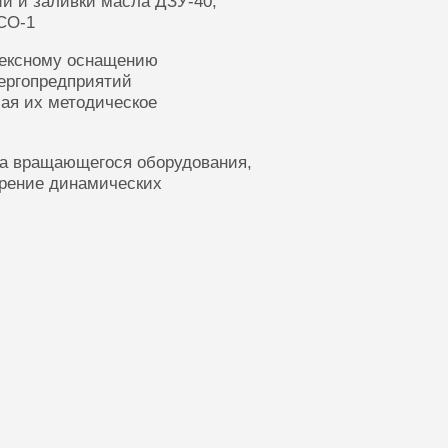
ии и заливки масла ДЗУ-40,
СО-1
лексному оснащению
ергопредприятий
ая их методическое
ка вращающегося оборудования,
ерение динамических