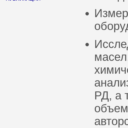
Измер
обору
Иссле
масел
химич
анали
РД, а
объем
автор