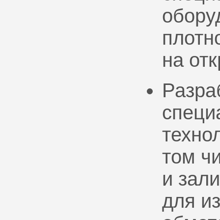
обору
плотно
на от
Разра
специ
техно
том ч
и зал
для и