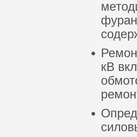
метод
фуран
содер
Ремон
кВ вк
обмото
ремон
Опред
силов