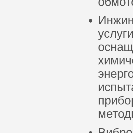
обмот
Инжин
услуг
оснащ
химич
энерг
испыт
прибо
метод
Вибро