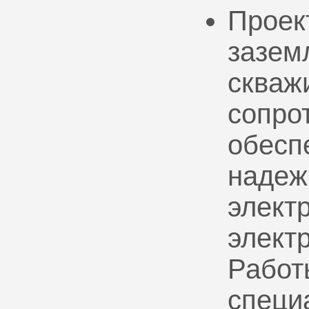
Проек
зазем
скваж
сопро
обесп
надеж
электр
элект
Работ
специ