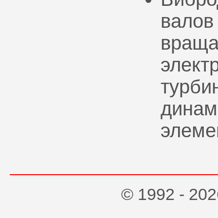
валов
враща
элект
турбин
динам
элеме
© 1992 - 2