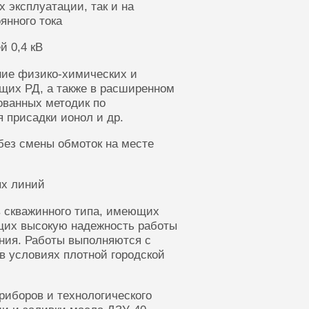
 эксплуатации, так и на
янного тока
й 0,4 кВ
ние физико-химических и
щих РД, а также в расширенном
ованных методик по
 присадки ионол и др.
без смены обмоток на месте
ых линий
 скважинного типа, имеющих
щих высокую надежность работы
ания. Работы выполняются с
в условиях плотной городской
риборов и технологического