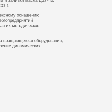
ии и заливки масла ДЗУ-40,
СО-1
лексному оснащению
ергопредприятий
ая их методическое
ка вращающегося оборудования,
ерение динамических