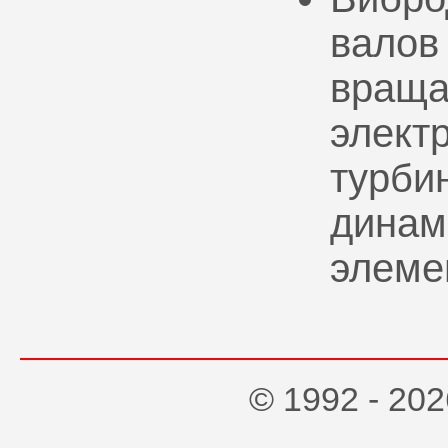
валов
враща
элект
турбин
динам
элеме
© 1992 - 2