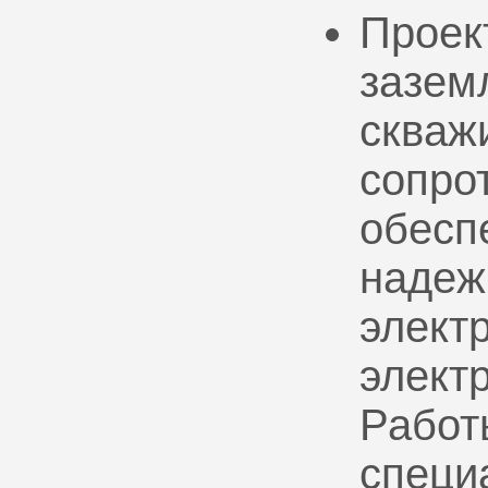
Проек
зазем
скваж
сопро
обесп
надеж
электр
элект
Работ
специ