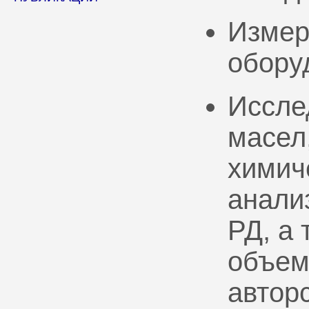
Измер
обору
Иссле
масел
химич
анали
РД, а
объем
автор