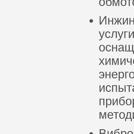
обмот
Инжин
услуг
оснащ
химич
энерг
испыт
прибо
метод
Вибро