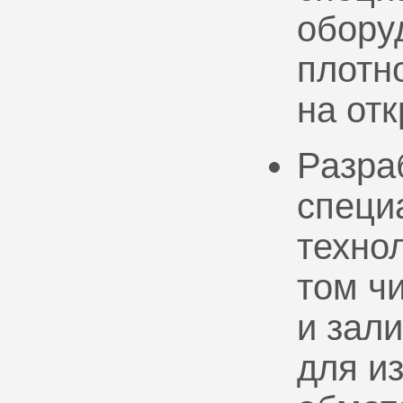
обору
плотно
на от
Разра
специ
техно
том ч
и зал
для и