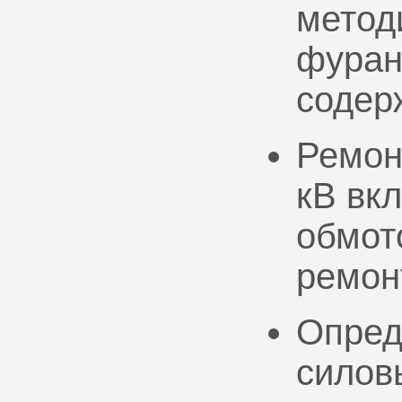
метод
фуран
содер
Ремон
кВ вк
обмото
ремон
Опред
силов