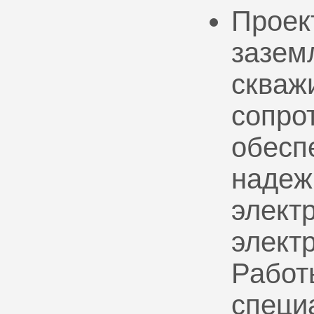
Проек
зазем
скваж
сопро
обесп
надеж
электр
элект
Работ
специ