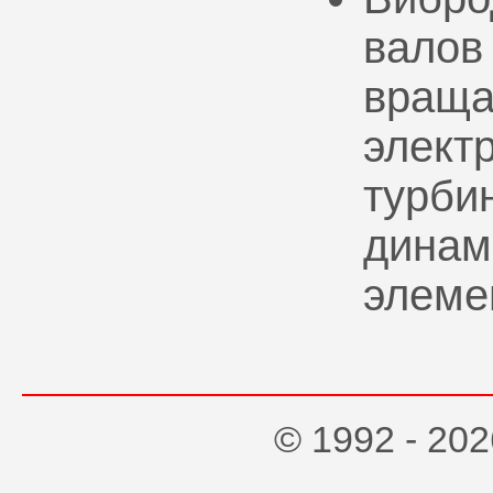
валов
враща
элект
турбин
динам
элеме
© 1992 - 2