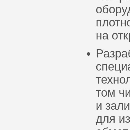
обору
плотно
на от
Разра
специ
техно
том ч
и зал
для и