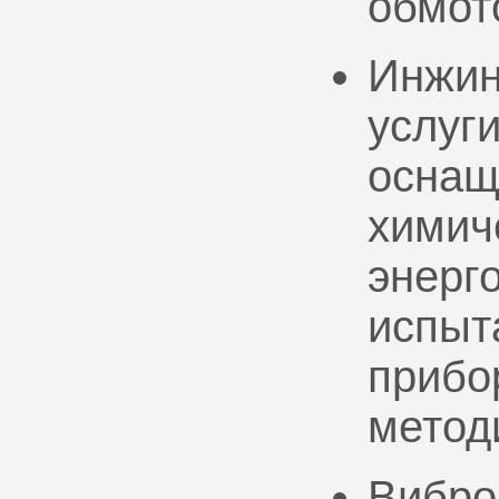
обмот
Инжин
услуг
оснащ
химич
энерг
испыт
прибо
метод
Вибро