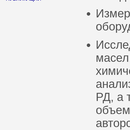
Измер
обору
Иссле
масел
химич
анали
РД, а
объем
автор