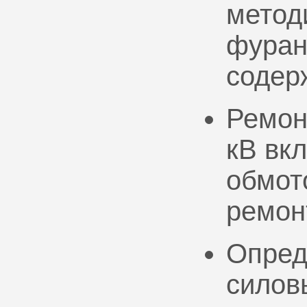
метод
фуран
содер
Ремон
кВ вк
обмото
ремон
Опред
силов