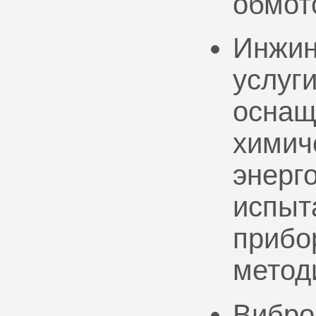
обмот
Инжин
услуг
оснащ
химич
энерг
испыт
прибо
метод
Вибро