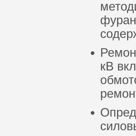
метод
фуран
содер
Ремон
кВ вк
обмото
ремон
Опред
силов