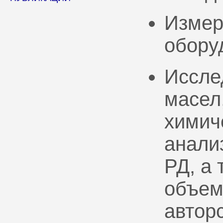
Измер
обору
Иссле
масел
химич
анали
РД, а
объем
автор