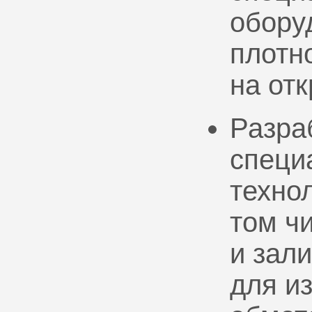
обору
плотно
на от
Разра
специ
техно
том ч
и зал
для и