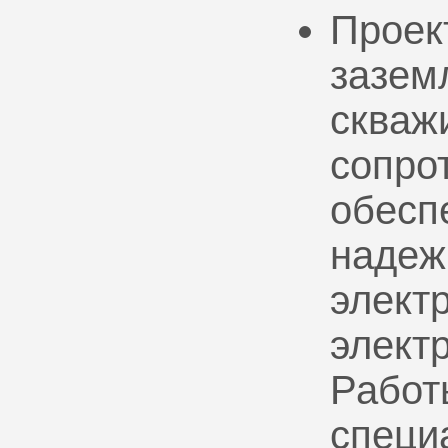
Проек
зазем
скваж
сопро
обесп
надеж
электр
элект
Работ
специ