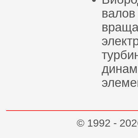
валов
враща
элект
турбин
динам
элеме
© 1992 - 2