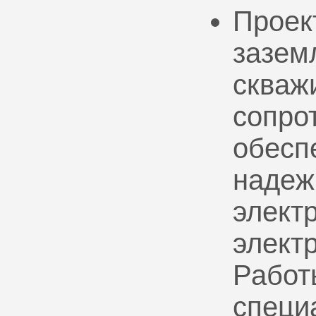
Проек
зазем
скваж
сопро
обесп
надеж
электр
элект
Работ
специ