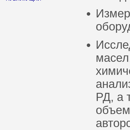
Измер
обору
Иссле
масел
химич
анали
РД, а
объем
автор