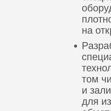
обору
плотно
на от
Разра
специ
техно
том ч
и зал
для и