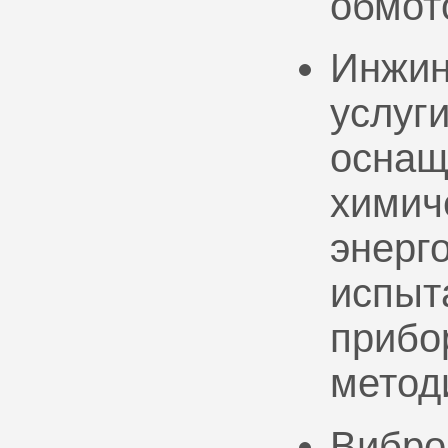
обмот
Инжин
услуг
оснащ
химич
энерг
испыт
прибо
метод
Вибро