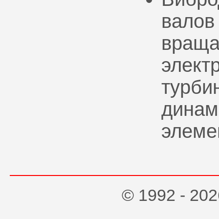
валов
враща
элект
турбин
динам
элеме
© 1992 - 2