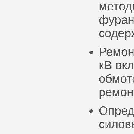
метод
фуран
содер
Ремон
кВ вк
обмото
ремон
Опред
силов