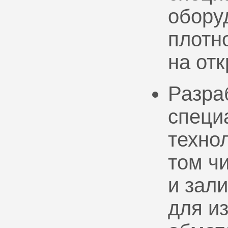
обору
плотно
на от
Разра
специ
техно
том ч
и зал
для и