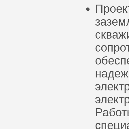
Проек
зазем
скваж
сопро
обесп
надеж
электр
элект
Работ
специ