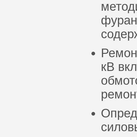
метод
фуран
содер
Ремон
кВ вк
обмото
ремон
Опред
силов