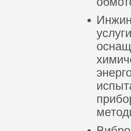
обмот
Инжин
услуг
оснащ
химич
энерг
испыт
прибо
метод
Вибро