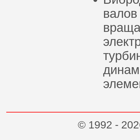
валов
враща
элект
турбин
динам
элеме
© 1992 - 2