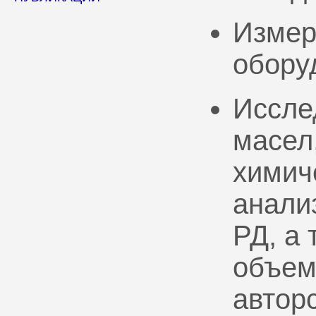
Измер
обору
Иссле
масел
химич
анали
РД, а
объем
автор