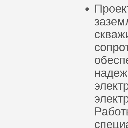
Проек
зазем
скваж
сопро
обесп
надеж
электр
элект
Работ
специ