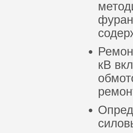
метод
фуран
содер
Ремон
кВ вк
обмото
ремон
Опред
силов