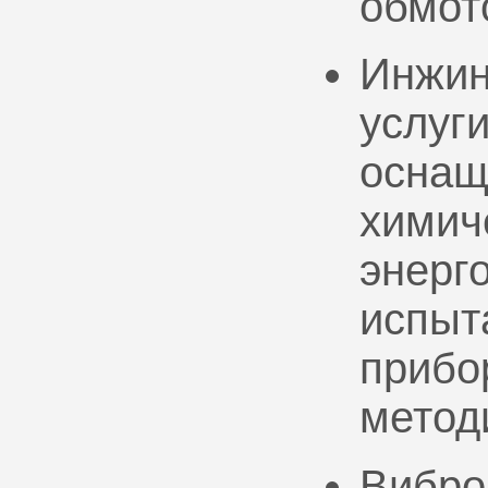
обмот
Инжин
услуг
оснащ
химич
энерг
испыт
прибо
метод
Вибро