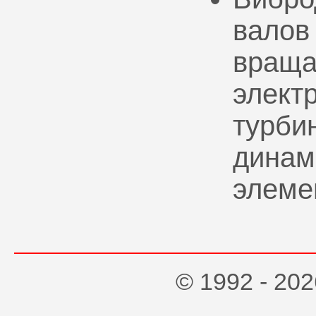
валов
враща
элект
турбин
динам
элеме
© 1992 - 2