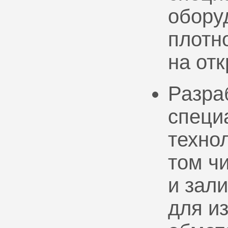
обору
плотно
на от
Разра
специ
техно
том ч
и зал
для и