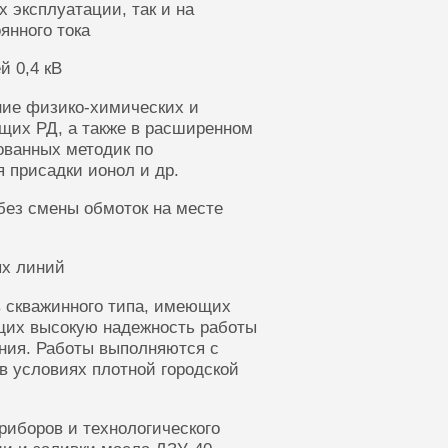
 эксплуатации, так и на
янного тока
й 0,4 кВ
ние физико-химических и
щих РД, а также в расширенном
ованных методик по
 присадки ионол и др.
без смены обмоток на месте
ых линий
 скважинного типа, имеющих
щих высокую надежность работы
ания. Работы выполняются с
в условиях плотной городской
риборов и технологического