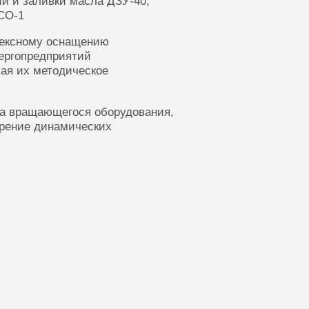
ии и заливки масла ДЗУ-40,
СО-1
лексному оснащению
ергопредприятий
ая их методическое
ка вращающегося оборудования,
ерение динамических