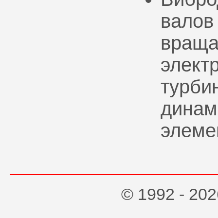
валов
враща
элект
турбин
динам
элеме
© 1992 - 2