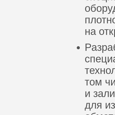
обору
плотно
на от
Разра
специ
техно
том ч
и зал
для и