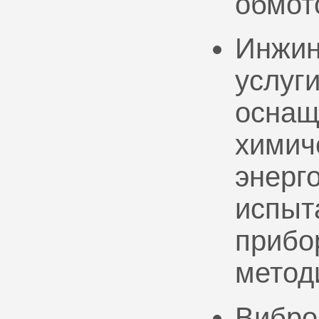
обмот
Инжин
услуг
оснащ
химич
энерг
испыт
прибо
метод
Вибро