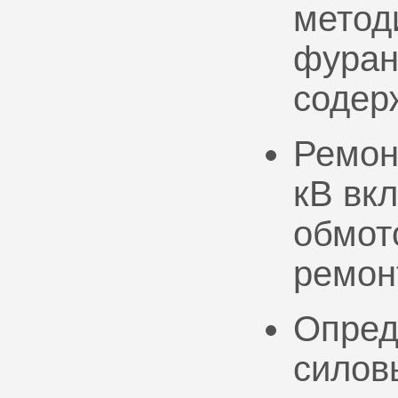
метод
фуран
содер
Ремон
кВ вк
обмото
ремон
Опред
силов