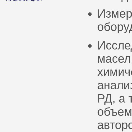
Измер
обору
Иссле
масел
химич
анали
РД, а
объем
автор