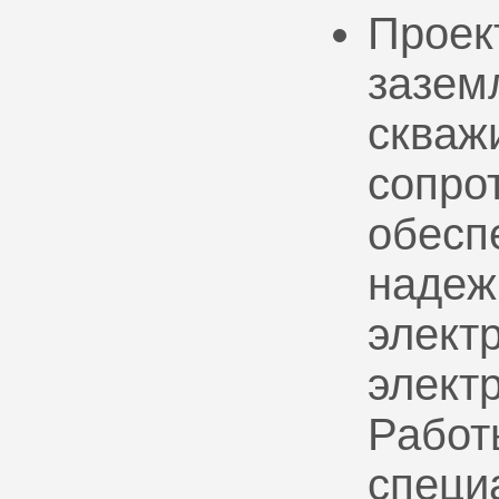
Проек
зазем
скваж
сопро
обесп
надеж
электр
элект
Работ
специ