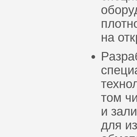
обору
плотно
на от
Разра
специ
техно
том ч
и зал
для и