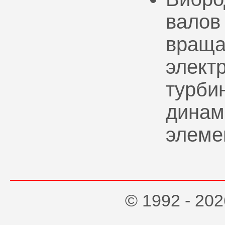
валов
враща
элект
турбин
динам
элеме
© 1992 - 2