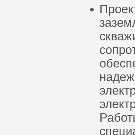
Проек
зазем
скваж
сопро
обесп
надеж
электр
элект
Работ
специ