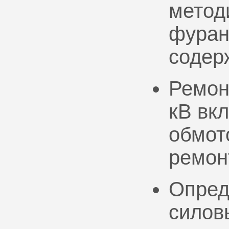
метод
фуран
содер
Ремон
кВ вк
обмото
ремон
Опред
силов