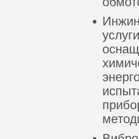
обмот
Инжин
услуг
оснащ
химич
энерг
испыт
прибо
метод
Вибро