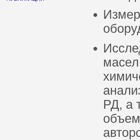
Измер
обору
Иссле
масел
химич
анали
РД, а
объем
автор