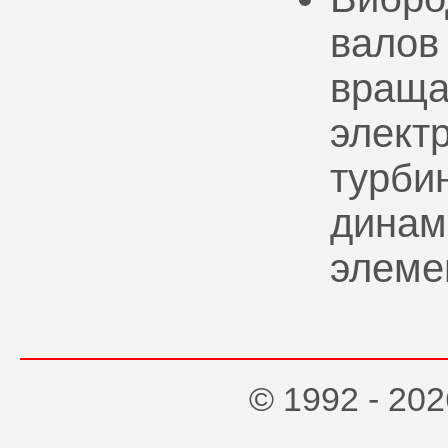
валов
враща
элект
турбин
динам
элеме
© 1992 - 2