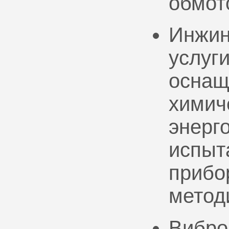
обмот
Инжин
услуг
оснащ
химич
энерг
испыт
прибо
метод
Вибро