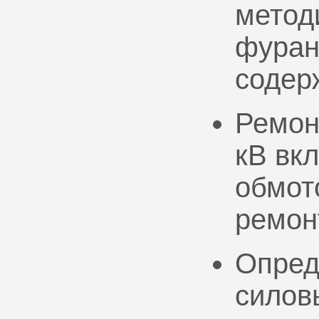
метод
фуран
содер
Ремон
кВ вк
обмото
ремон
Опред
силов