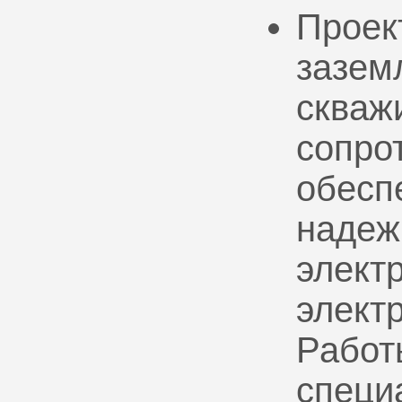
Проек
зазем
скваж
сопро
обесп
надеж
электр
элект
Работ
специ