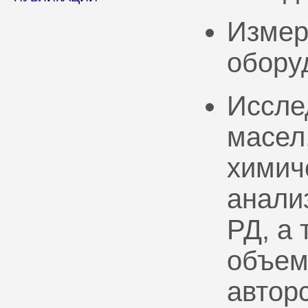
Измер
обору
Иссле
масел
химич
анали
РД, а
объем
автор