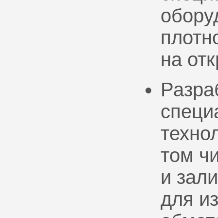
обору
плотно
на от
Разра
специ
техно
том ч
и зал
для и